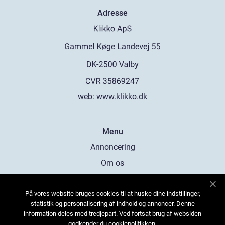
Adresse
web:
www.klikko.dk
Menu
Annoncering
Om os
Cookies
På vores website bruges cookies til at huske dine indstillinger,
Kontakt os
statistik og personalisering af indhold og annoncer. Denne
Sitemap
information deles med tredjepart. Ved fortsat brug af websiden
godkender du cookiepolitikken.