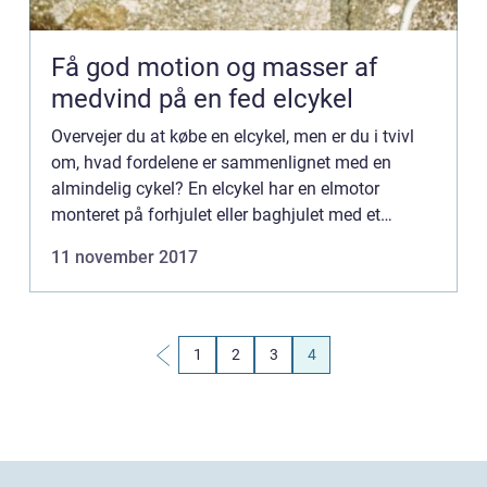
Få god motion og masser af
medvind på en fed elcykel
Overvejer du at købe en elcykel, men er du i tvivl
om, hvad fordelene er sammenlignet med en
almindelig cykel? En elcykel har en elmotor
monteret på forhjulet eller baghjulet med et
genopladeligt batteri, som giver dig mulighed for
11 november 2017
at cy...
1
2
3
4