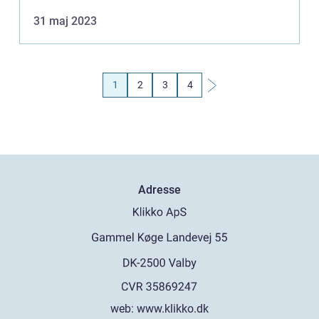
høje ydeevne er TREK mountainb...
31 maj 2023
1
2
3
4
Adresse
web:
www.klikko.dk