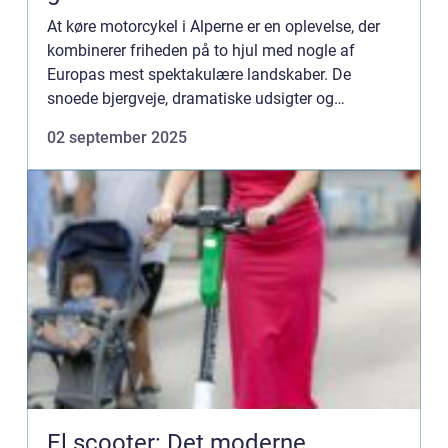
At køre motorcykel i Alperne er en oplevelse, der
kombinerer friheden på to hjul med nogle af
Europas mest spektakulære landskaber. De
snoede bjergveje, dramatiske udsigter og
charmerende alpebyer gør området til et sa...
02 september 2025
El scooter: Det moderne