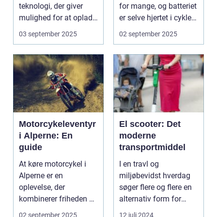
teknologi, der giver
for mange, og batteriet
mulighed for at oplade
er selve hjertet i cyklen.
uden...
Et go...
03 september 2025
02 september 2025
Motorcykeleventyr
El scooter: Det
i Alperne: En
moderne
guide
transportmiddel
At køre motorcykel i
I en travl og
Alperne er en
miljøbevidst hverdag
oplevelse, der
søger flere og flere en
kombinerer friheden på
alternativ form for
to hjul med no...
transport. El scooter...
02 september 2025
12 juli 2024