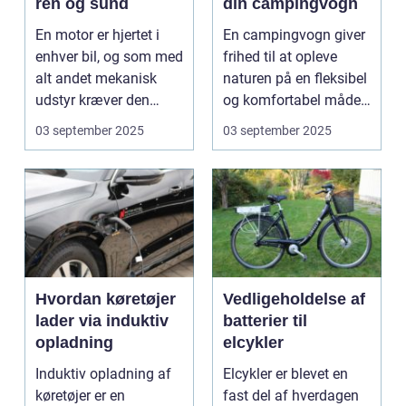
ren og sund
din campingvogn
En motor er hjertet i
En campingvogn giver
enhver bil, og som med
frihed til at opleve
alt andet mekanisk
naturen på en fleksibel
udstyr kræver den
og komfortabel måde.
omsorg for a...
N...
03 september 2025
03 september 2025
Hvordan køretøjer
Vedligeholdelse af
lader via induktiv
batterier til
opladning
elcykler
Induktiv opladning af
Elcykler er blevet en
køretøjer er en
fast del af hverdagen