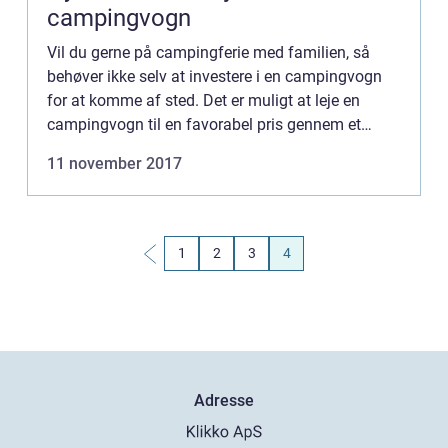
campingvogn
Vil du gerne på campingferie med familien, så
behøver ikke selv at investere i en campingvogn
for at komme af sted. Det er muligt at leje en
campingvogn til en favorabel pris gennem et
udlejningsbureau eller private campister. Du kan
11 november 2017
f.eks. besøge hj...
1
2
3
4
Adresse