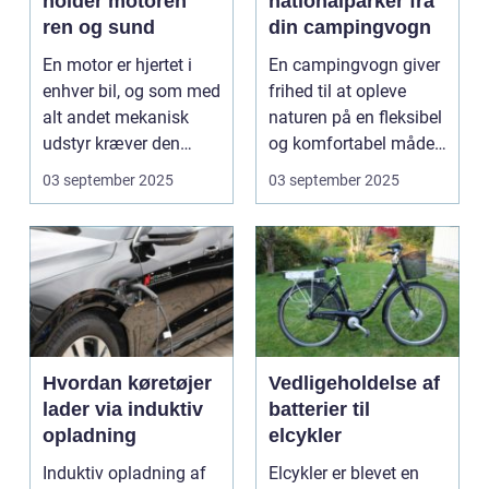
holder motoren
nationalparker fra
ren og sund
din campingvogn
En motor er hjertet i
En campingvogn giver
enhver bil, og som med
frihed til at opleve
alt andet mekanisk
naturen på en fleksibel
udstyr kræver den
og komfortabel måde.
omsorg for a...
N...
03 september 2025
03 september 2025
Hvordan køretøjer
Vedligeholdelse af
lader via induktiv
batterier til
opladning
elcykler
Induktiv opladning af
Elcykler er blevet en