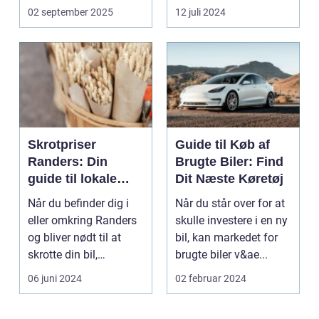
to hjul med no...
transport. El scooter...
02 september 2025
12 juli 2024
Skrotpriser
Guide til Køb af
Randers: Din
Brugte Biler: Find
guide til lokale
Dit Næste Køretøj
muligheder
Når du befinder dig i
Når du står over for at
eller omkring Randers
skulle investere i en ny
og bliver nødt til at
bil, kan markedet for
skrotte din bil,
brugte biler v&ae...
gammelt jern elle...
06 juni 2024
02 februar 2024