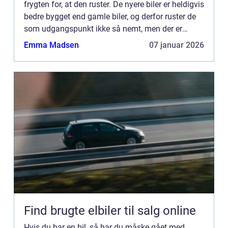
frygten for, at den ruster. De nyere biler er heldigvis
bedre bygget end gamle biler, og derfor ruster de
som udgangspunkt ikke så nemt, men der er
stadig steder på bilen, som...
Emma Madsen
07 januar 2026
Find brugte elbiler til salg online
Hvis du har en bil, så har du måske gået med