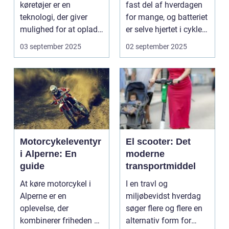
køretøjer er en
fast del af hverdagen
teknologi, der giver
for mange, og batteriet
mulighed for at oplade
er selve hjertet i cyklen.
uden...
Et go...
03 september 2025
02 september 2025
Motorcykeleventyr
El scooter: Det
i Alperne: En
moderne
guide
transportmiddel
At køre motorcykel i
I en travl og
Alperne er en
miljøbevidst hverdag
oplevelse, der
søger flere og flere en
kombinerer friheden på
alternativ form for