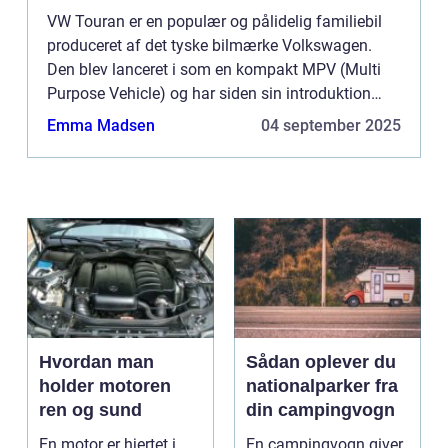
VW Touran er en populær og pålidelig familiebil
produceret af det tyske bilmærke Volkswagen.
Den blev lanceret i som en kompakt MPV (Multi
Purpose Vehicle) og har siden sin introduktion
været en favorit blandt bilkøbere...
Emma Madsen
04 september 2025
Hvordan man
Sådan oplever du
holder motoren
nationalparker fra
ren og sund
din campingvogn
En motor er hjertet i
En campingvogn giver