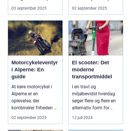
uden...
Et go...
03 september 2025
02 september 2025
Motorcykeleventyr
El scooter: Det
i Alperne: En
moderne
guide
transportmiddel
At køre motorcykel i
I en travl og
Alperne er en
miljøbevidst hverdag
oplevelse, der
søger flere og flere en
kombinerer friheden på
alternativ form for
to hjul med no...
transport. El scooter...
02 september 2025
12 juli 2024