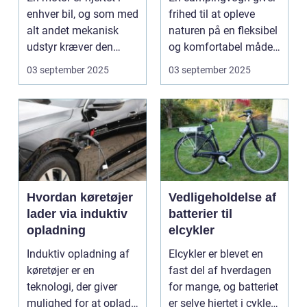
enhver bil, og som med
frihed til at opleve
alt andet mekanisk
naturen på en fleksibel
udstyr kræver den
og komfortabel måde.
omsorg for a...
N...
03 september 2025
03 september 2025
Hvordan køretøjer
Vedligeholdelse af
lader via induktiv
batterier til
opladning
elcykler
Induktiv opladning af
Elcykler er blevet en
køretøjer er en
fast del af hverdagen
teknologi, der giver
for mange, og batteriet
mulighed for at oplade
er selve hjertet i cyklen.