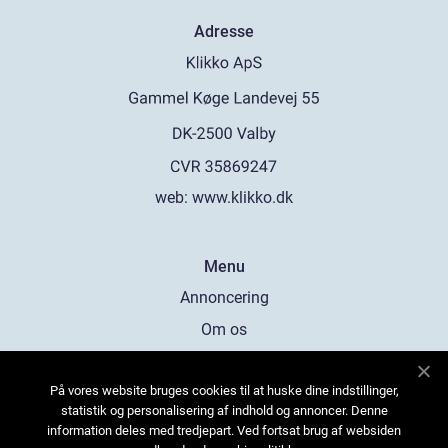
Adresse
web:
www.klikko.dk
Menu
Annoncering
Om os
Cookies
På vores website bruges cookies til at huske dine indstillinger,
Kontakt os
statistik og personalisering af indhold og annoncer. Denne
Sitemap
information deles med tredjepart. Ved fortsat brug af websiden