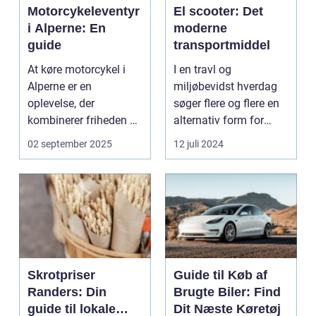
Motorcykeleventyr
El scooter: Det
i Alperne: En
moderne
guide
transportmiddel
At køre motorcykel i
I en travl og
Alperne er en
miljøbevidst hverdag
oplevelse, der
søger flere og flere en
kombinerer friheden på
alternativ form for
to hjul med no...
transport. El scooter...
02 september 2025
12 juli 2024
Skrotpriser
Guide til Køb af
Randers: Din
Brugte Biler: Find
guide til lokale
Dit Næste Køretøj