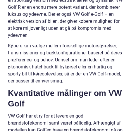
en sportslig version med ekstra kræfter og dynamik. VW
Golf R er en endnu mere potent variant, der kombinerer
luksus og ydeevne. Der er også VW Golf e-Golf – en
elektrisk version af bilen, der giver købere mulighed for
at køre miljøvenligt uden at gå på kompromis med
ydeevnen.
Købere kan vælge mellem forskellige motorstørrelser,
transmissioner og trækkonfigurationer baseret på deres
præferencer og behov. Uanset om man leder efter en
økonomisk hatchback til bykørsel eller en hurtig og
sporty bil til køreoplevelser, så er der en VW Golf-model,
der passer til enhver smag.
Kvantitative målinger om VW
Golf
VW Golf har et ry for at levere en god
brændstoføkonomi samt været pålidelig. Afhængigt af
modellen kan Golf’en have en brændstoføkonomi på op