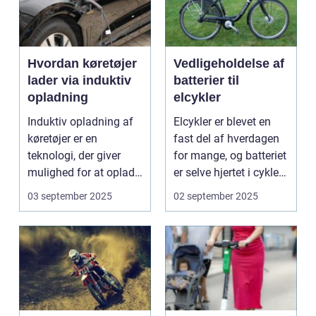
Hvordan køretøjer
Vedligeholdelse af
lader via induktiv
batterier til
opladning
elcykler
Induktiv opladning af
Elcykler er blevet en
køretøjer er en
fast del af hverdagen
teknologi, der giver
for mange, og batteriet
mulighed for at oplade
er selve hjertet i cyklen.
uden...
Et go...
03 september 2025
02 september 2025