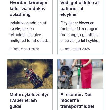
Hvordan køretøjer
Vedligeholdelse af
lader via induktiv
batterier til
opladning
elcykler
Induktiv opladning af
Elcykler er blevet en
køretøjer er en
fast del af hverdagen
teknologi, der giver
for mange, og batteriet
mulighed for at oplade
er selve hjertet i cyklen.
uden...
Et go...
03 september 2025
02 september 2025
Motorcykeleventyr
El scooter: Det
i Alperne: En
moderne
guide
transportmiddel