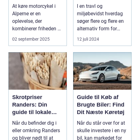
At køre motorcykel i
I en travl og
Alperne er en
miljøbevidst hverdag
oplevelse, der
søger flere og flere en
kombinerer friheden på
alternativ form for
to hjul med no...
transport. El scooter...
02 september 2025
12 juli 2024
Skrotpriser
Guide til Køb af
Randers: Din
Brugte Biler: Find
guide til lokale
Dit Næste Køretøj
muligheder
Når du befinder dig i
Når du står over for at
eller omkring Randers
skulle investere i en ny
og bliver nødt til at
bil, kan markedet for