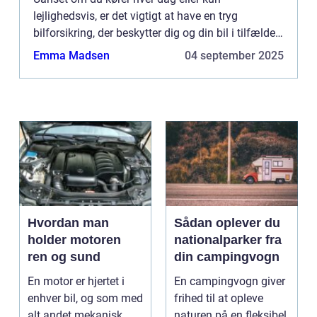
lejlighedsvis, er det vigtigt at have en tryg
bilforsikring, der beskytter dig og din bil i tilfælde
af uheld eller skader. I denne artikel vil v...
Emma Madsen
04 september 2025
Hvordan man
Sådan oplever du
holder motoren
nationalparker fra
ren og sund
din campingvogn
En motor er hjertet i
En campingvogn giver
enhver bil, og som med
frihed til at opleve
alt andet mekanisk
naturen på en fleksibel