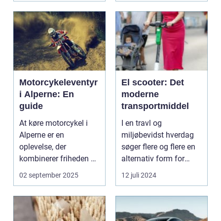
Motorcykeleventyr
El scooter: Det
i Alperne: En
moderne
guide
transportmiddel
At køre motorcykel i
I en travl og
Alperne er en
miljøbevidst hverdag
oplevelse, der
søger flere og flere en
kombinerer friheden på
alternativ form for
to hjul med no...
transport. El scooter...
02 september 2025
12 juli 2024