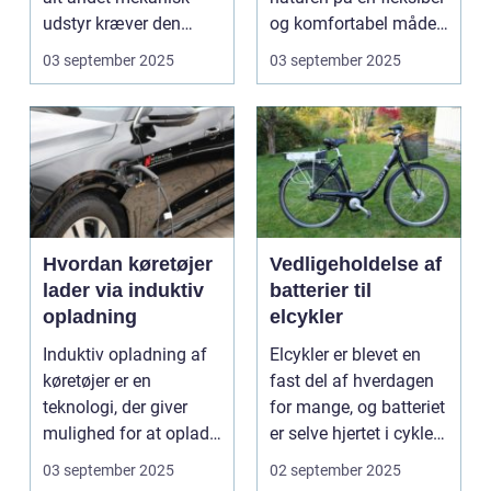
udstyr kræver den
og komfortabel måde.
omsorg for a...
N...
03 september 2025
03 september 2025
Hvordan køretøjer
Vedligeholdelse af
lader via induktiv
batterier til
opladning
elcykler
Induktiv opladning af
Elcykler er blevet en
køretøjer er en
fast del af hverdagen
teknologi, der giver
for mange, og batteriet
mulighed for at oplade
er selve hjertet i cyklen.
uden...
Et go...
03 september 2025
02 september 2025