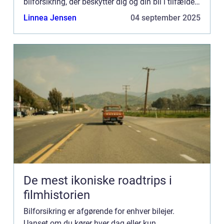
bilforsikring, der beskytter dig og din bil i tilfælde
af uheld eller skader. I denne artikel vil v...
Linnea Jensen
04 september 2025
De mest ikoniske roadtrips i
filmhistorien
Bilforsikring er afgørende for enhver bilejer.
Uanset om du kører hver dag eller kun