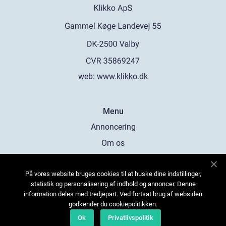
web:
www.klikko.dk
Menu
Annoncering
Om os
Cookies
På vores website bruges cookies til at huske dine indstillinger,
Kontakt os
statistik og personalisering af indhold og annoncer. Denne
Sitemap
information deles med tredjepart. Ved fortsat brug af websiden
godkender du cookiepolitikken.
Ok
Privatlivspolitik