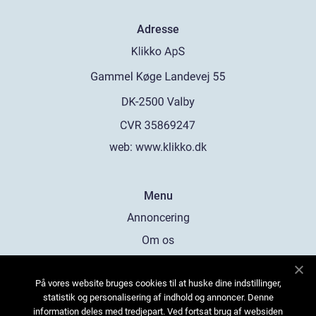
Adresse
web:
www.klikko.dk
Menu
Annoncering
Om os
Cookies
På vores website bruges cookies til at huske dine indstillinger,
Kontakt os
statistik og personalisering af indhold og annoncer. Denne
Sitemap
information deles med tredjepart. Ved fortsat brug af websiden