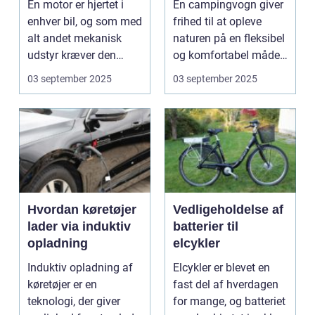
En motor er hjertet i
En campingvogn giver
enhver bil, og som med
frihed til at opleve
alt andet mekanisk
naturen på en fleksibel
udstyr kræver den
og komfortabel måde.
omsorg for a...
N...
03 september 2025
03 september 2025
Hvordan køretøjer
Vedligeholdelse af
lader via induktiv
batterier til
opladning
elcykler
Induktiv opladning af
Elcykler er blevet en
køretøjer er en
fast del af hverdagen
teknologi, der giver
for mange, og batteriet