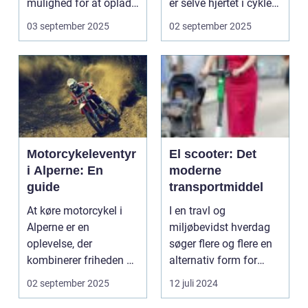
mulighed for at oplade
er selve hjertet i cyklen.
uden...
Et go...
03 september 2025
02 september 2025
Motorcykeleventyr
El scooter: Det
i Alperne: En
moderne
guide
transportmiddel
At køre motorcykel i
I en travl og
Alperne er en
miljøbevidst hverdag
oplevelse, der
søger flere og flere en
kombinerer friheden på
alternativ form for
to hjul med no...
transport. El scooter...
02 september 2025
12 juli 2024