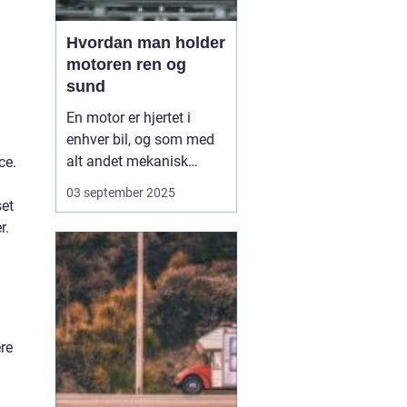
Hvordan man holder
motoren ren og
sund
En motor er hjertet i
enhver bil, og som med
alt andet mekanisk
ce.
udstyr kræver den
03 september 2025
omsorg for at fungere
set
optimalt. Når motoren
r.
holdes ren og sund,
forlænger du ikke kun
dens levetid, men du
sikrer også en mere
effektiv kø...
re