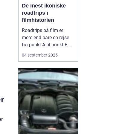
De mest ikoniske
roadtrips i
filmhistorien
Roadtrips på film er
mere end bare en rejse
fra punkt A til punkt B.
De fungerer som en
04 september 2025
ramme for
karakterudvikling,
venskaber, konflikter og
store livsbeslutninger.
Nogle af de mest
ikoniske film i historien
r
har netop brugt
landevejen som scen...
er