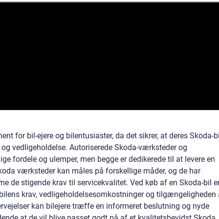
for bil-ejere og bilentusiaster, da det sikrer, at deres Skoda-bi
og vedligeholdelse. Autoriserede Skoda-værksteder og
ge fordele og ulemper, men begge er dedikerede til at levere en
Skoda værksteder kan måles på forskellige måder, og de har
e de stigende krav til servicekvalitet. Ved køb af en Skoda-bil e
r bilens krav, vedligeholdelsesomkostninger og tilgængeligheden 
vejelser kan bilejere træffe en informeret beslutning og nyde
dende at de vil blive passet godt på af et kvalitetsbevidst Skoda