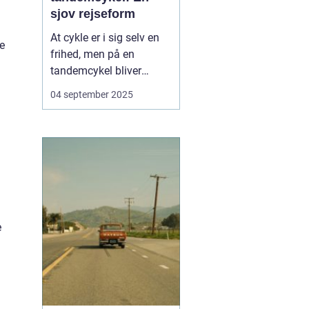
sjov rejseform
At cykle er i sig selv en
e
frihed, men på en
tandemcykel bliver
oplevelsen noget helt
04 september 2025
særligt. Her handler det
ikke kun om at komme
frem, men om
samarbejde,
kommunikation og
fælles eventyr.
Tandemcyklen har i
mange år vær...
e