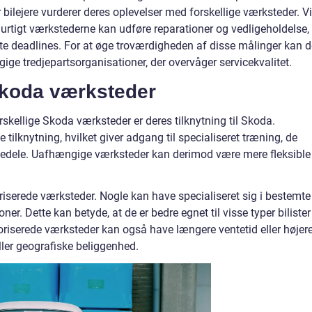
bilejere vurderer deres oplevelser med forskellige værksteder. Vi
 hurtigt værkstederne kan udføre reparationer og vedligeholdelse,
te deadlines. For at øge troværdigheden af disse målinger kan d
ige tredjepartsorganisationer, der overvåger servicekvalitet.
Skoda værksteder
skellige Skoda værksteder er deres tilknytning til Skoda.
 tilknytning, hvilket giver adgang til specialiseret træning, de
rvedele. Uafhængige værksteder kan derimod være mere fleksible
riserede værksteder. Nogle kan have specialiseret sig i bestemte
ner. Dette kan betyde, at de er bedre egnet til visse typer bilister
utoriserede værksteder kan også have længere ventetid eller højer
ller geografiske beliggenhed.