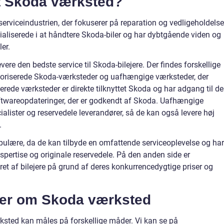
t Skoda værksted?
serviceindustrien, der fokuserer på reparation og vedligeholdelse
ialiserede i at håndtere Skoda-biler og har dybtgående viden og
er.
vere den bedste service til Skoda-bilejere. Der findes forskellige
toriserede Skoda-værksteder og uafhængige værksteder, der
iserede værksteder er direkte tilknyttet Skoda og har adgang til de
oftwareopdateringer, der er godkendt af Skoda. Uafhængige
lister og reservedele leverandører, så de kan også levere høj
.
ulære, da de kan tilbyde en omfattende serviceoplevelse og har
spertise og originale reservedele. På den anden side er
et af bilejere på grund af deres konkurrencedygtige priser og
ger om Skoda værksted
rksted kan måles på forskellige måder. Vi kan se på