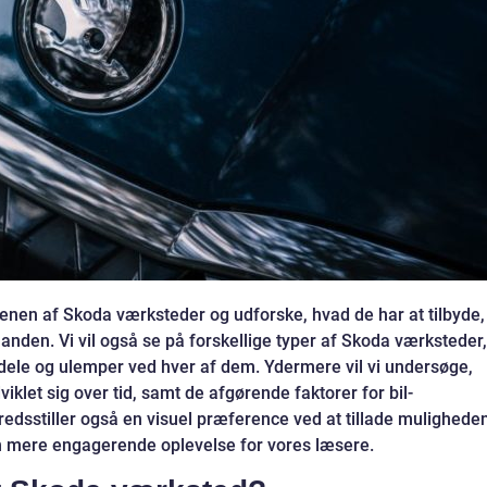
erdenen af Skoda værksteder og udforske, hvad de har at tilbyde,
nanden. Vi vil også se på forskellige typer af Skoda værksteder,
rdele og ulemper ved hver af dem. Ydermere vil vi undersøge,
let sig over tid, samt de afgørende faktorer for bil-
lfredsstiller også en visuel præference ved at tillade mulighede
 en mere engagerende oplevelse for vores læsere.