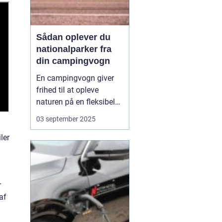
Sådan oplever du
nationalparker fra
din campingvogn
En campingvogn giver
frihed til at opleve
naturen på en fleksibel
og komfortabel måde.
03 september 2025
Når du besøger
nationalparker med
ler
campingvognen, kan du
både have dit eget lille
hjem med og samtidig
være tæt på ...
r
af