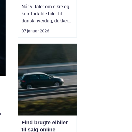
hverdagen
Når vi taler om sikre og
komfortable biler til
dansk hverdag, dukker
Volvo næsten altid op.
07 januar 2026
Bilmærket har i årtier
haft et stærkt ry for
sikkerhed, gennemtænkt
design og langsigtet
holdbarhed. I dag er
fokus udvide...
n
Find brugte elbiler
til salg online