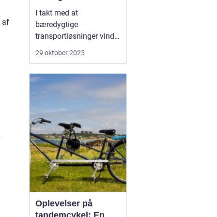
I takt med at
 af
bæredygtige
transportløsninger vinder
frem, ser flere og flere
29 oktober 2025
danskere mod elbiler
som et miljøvenligt
alternativ til
konventionelle biler.
Elbilerne tilbyder ikke
blot en grønnere
køreoplevelse, men o...
Oplevelser på
tandemcykel: En