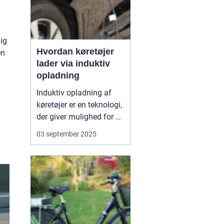
ig
Hvordan køretøjer
en
lader via induktiv
opladning
Induktiv opladning af
køretøjer er en teknologi,
der giver mulighed for at
oplade uden kabler og
03 september 2025
stik. I stedet sker
opladningen trådløst
gennem
elektromagnetiske felter
mellem en sender i
jorden og en modtager i
bilen. Det...