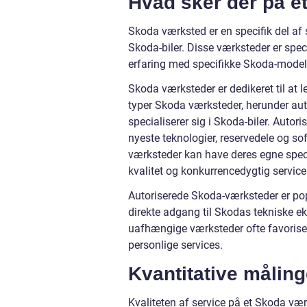
Hvad sker der på e
Skoda værksted er en specifik del af 
Skoda-biler. Disse værksteder er spec
erfaring med specifikke Skoda-modell
Skoda værksteder er dedikeret til at le
typer Skoda værksteder, herunder au
specialiserer sig i Skoda-biler. Autor
nyeste teknologier, reservedele og s
værksteder kan have deres egne specia
kvalitet og konkurrencedygtig service
Autoriserede Skoda-værksteder er pop
direkte adgang til Skodas tekniske ek
uafhængige værksteder ofte favoriser
personlige services.
Kvantitative målin
Kvaliteten af service på et Skoda væ