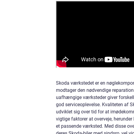
Skoda værkstedet er en nøglekomponent 
modtager den nødvendige reparation 
uafhængige værksteder giver forskelli
god serviceoplevelse. Kvaliteten af 
udviklet sig over tid for at imødekomm
vigtige faktorer at overveje, herunde
et passende værksted. Med disse over
deres Skoda-biler med sindsro, vel vi