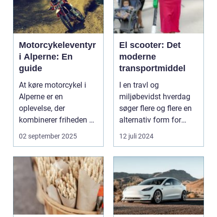
Motorcykeleventyr
El scooter: Det
i Alperne: En
moderne
guide
transportmiddel
At køre motorcykel i
I en travl og
Alperne er en
miljøbevidst hverdag
oplevelse, der
søger flere og flere en
kombinerer friheden på
alternativ form for
to hjul med no...
transport. El scooter...
02 september 2025
12 juli 2024