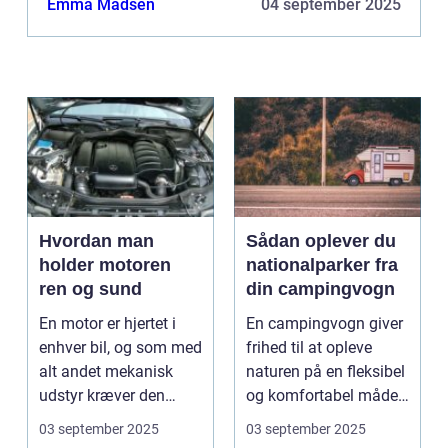
Emma Madsen
04 september 2025
Hvordan man
Sådan oplever du
holder motoren
nationalparker fra
ren og sund
din campingvogn
En motor er hjertet i
En campingvogn giver
enhver bil, og som med
frihed til at opleve
alt andet mekanisk
naturen på en fleksibel
udstyr kræver den
og komfortabel måde.
omsorg for a...
N...
03 september 2025
03 september 2025