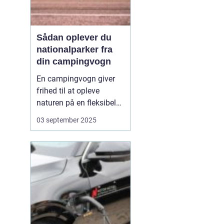
Sådan oplever du
nationalparker fra
din campingvogn
En campingvogn giver
frihed til at opleve
naturen på en fleksibel
og komfortabel måde.
03 september 2025
Når du besøger
nationalparker med
campingvognen, kan du
både have dit eget lille
hjem med og samtidig
være tæt på ...