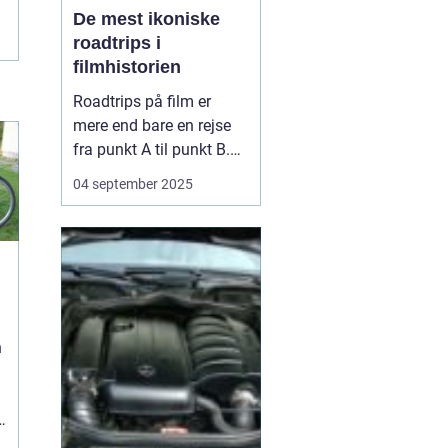
De mest ikoniske
roadtrips i
filmhistorien
Roadtrips på film er
mere end bare en rejse
fra punkt A til punkt B.
De fungerer som en
04 september 2025
ramme for
karakterudvikling,
venskaber, konflikter og
store livsbeslutninger.
Nogle af de mest
ikoniske film i historien
har netop brugt
n
landevejen som scen...