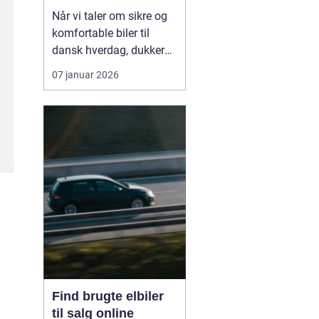
hverdagen
Når vi taler om sikre og
komfortable biler til
dansk hverdag, dukker
Volvo næsten altid op.
07 januar 2026
Bilmærket har i årtier
haft et stærkt ry for
sikkerhed, gennemtænkt
design og langsigtet
holdbarhed. I dag er
fokus udvide...
Find brugte elbiler
til salg online