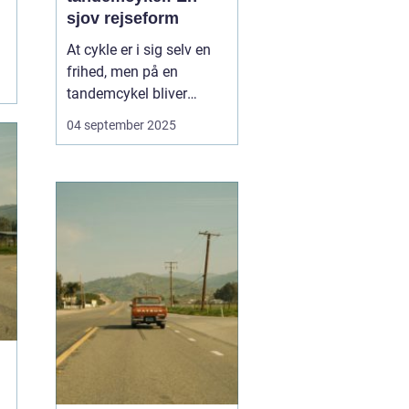
sjov rejseform
At cykle er i sig selv en
frihed, men på en
tandemcykel bliver
oplevelsen noget helt
04 september 2025
særligt. Her handler det
ikke kun om at komme
frem, men om
samarbejde,
kommunikation og
fælles eventyr.
Tandemcyklen har i
mange år vær...