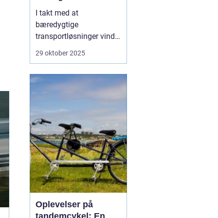
I takt med at
bæredygtige
transportløsninger vinder
frem, ser flere og flere
29 oktober 2025
danskere mod elbiler
som et miljøvenligt
alternativ til
konventionelle biler.
Elbilerne tilbyder ikke
blot en grønnere
køreoplevelse, men o...
Oplevelser på
tandemcykel: En