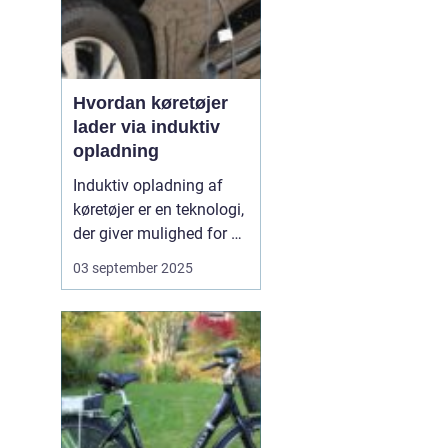
Hvordan køretøjer
lader via induktiv
opladning
Induktiv opladning af
køretøjer er en teknologi,
der giver mulighed for at
oplade uden kabler og
03 september 2025
stik. I stedet sker
opladningen trådløst
gennem
elektromagnetiske felter
mellem en sender i
jorden og en modtager i
bilen. Det...