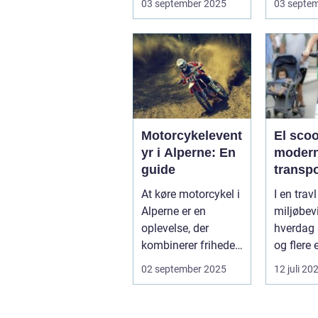
03 september 2025
03 septe
for a...
N...
Motorcykelevent
El scoo
yr i Alperne: En
moder
guide
transp
At køre motorcykel i
I en trav
Alperne er en
miljøbev
oplevelse, der
hverdag 
kombinerer friheden
og flere 
på to hjul med no...
form for 
02 september 2025
12 juli 20
El scooter