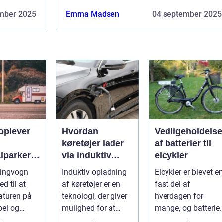
mber 2025
Emma Madsen
04 september 2025
oplever
Hvordan
Vedligeholdelse
køretøjer lader
af batterier til
lparker
via induktiv
elcykler
opladning
ingvogn
Induktiv opladning
Elcykler er blevet e
ngvogn
ed til at
af køretøjer er en
fast del af
aturen på
teknologi, der giver
hverdagen for
bel og
mulighed for at
mange, og batteriet
abel måde.
oplade uden...
er selve hjertet i