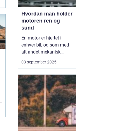
Hvordan man holder
motoren ren og
sund
En motor er hjertet i
enhver bil, og som med
alt andet mekanisk
udstyr kræver den
03 september 2025
omsorg for at fungere
optimalt. Når motoren
holdes ren og sund,
forlænger du ikke kun
dens levetid, men du
e
sikrer også en mere
effektiv kø...