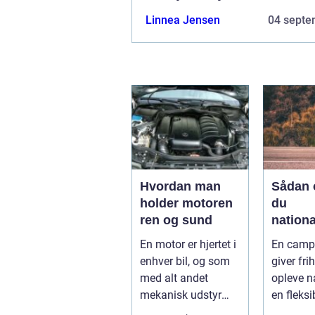
Linnea Jensen
04 septe
Hvordan man
Sådan 
holder motoren
du
ren og sund
nationa
fra din
En motor er hjertet i
En camp
campi
enhver bil, og som
giver frih
med alt andet
opleve n
mekanisk udstyr
en fleksi
kræver den omsorg
komfort