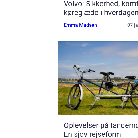
Volvo: Sikkerhed, kom
køreglæde i hverdage
Emma Madsen
07 j
Oplevelser på tandemc
En sjov rejseform