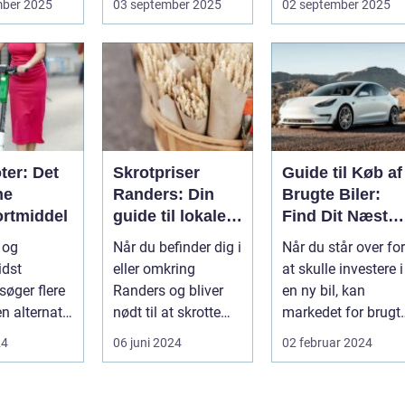
mber 2025
03 september 2025
02 september 2025
cyklen. Et go...
ter: Det
Skrotpriser
Guide til Køb af
ne
Randers: Din
Brugte Biler:
ortmiddel
guide til lokale
Find Dit Næste
muligheder
Køretøj
l og
Når du befinder dig i
Når du står over for
idst
eller omkring
at skulle investere i
søger flere
Randers og bliver
en ny bil, kan
en alternativ
nødt til at skrotte
markedet for brugt
transport.
din bil, gammelt jern
biler v&ae...
24
06 juni 2024
02 februar 2024
...
elle...