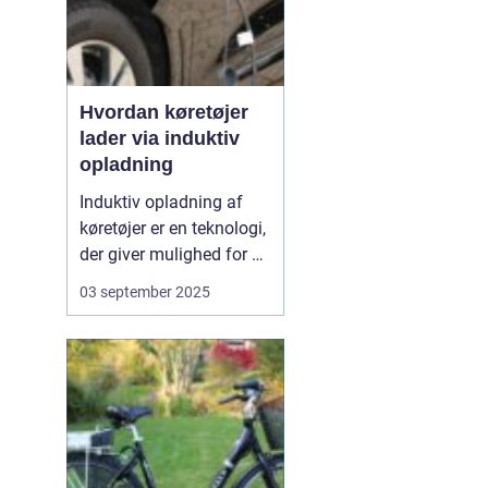
Hvordan køretøjer
lader via induktiv
opladning
Induktiv opladning af
køretøjer er en teknologi,
der giver mulighed for at
oplade uden kabler og
03 september 2025
stik. I stedet sker
opladningen trådløst
gennem
elektromagnetiske felter
mellem en sender i
jorden og en modtager i
bilen. Det...