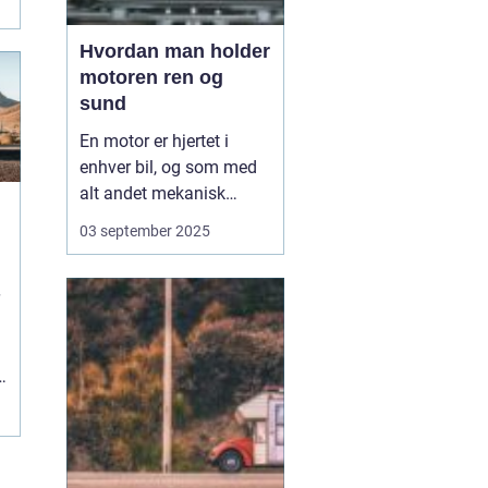
Hvordan man holder
motoren ren og
sund
En motor er hjertet i
enhver bil, og som med
alt andet mekanisk
udstyr kræver den
03 september 2025
omsorg for at fungere
optimalt. Når motoren
holdes ren og sund,
forlænger du ikke kun
dens levetid, men du
e
sikrer også en mere
effektiv kø...