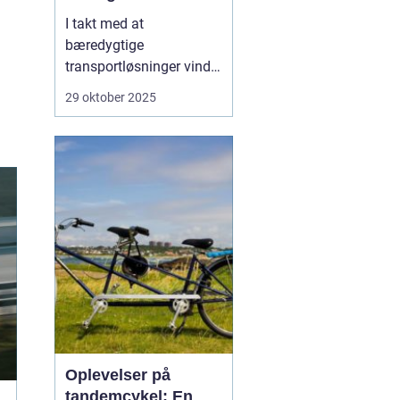
I takt med at
bæredygtige
transportløsninger vinder
frem, ser flere og flere
29 oktober 2025
danskere mod elbiler
som et miljøvenligt
alternativ til
konventionelle biler.
Elbilerne tilbyder ikke
blot en grønnere
køreoplevelse, men o...
Oplevelser på
tandemcykel: En