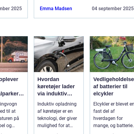
mber 2025
Emma Madsen
04 september 2025
oplever
Hvordan
Vedligeholdelse
køretøjer lader
af batterier til
lparker
via induktiv
elcykler
opladning
ingvogn
Induktiv opladning
Elcykler er blevet e
ngvogn
ed til at
af køretøjer er en
fast del af
aturen på
teknologi, der giver
hverdagen for
bel og
mulighed for at
mange, og batteriet
abel måde.
oplade uden...
er selve hjertet i