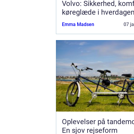
Volvo: Sikkerhed, kom
køreglæde i hverdage
Emma Madsen
07 j
Oplevelser på tandemc
En sjov rejseform