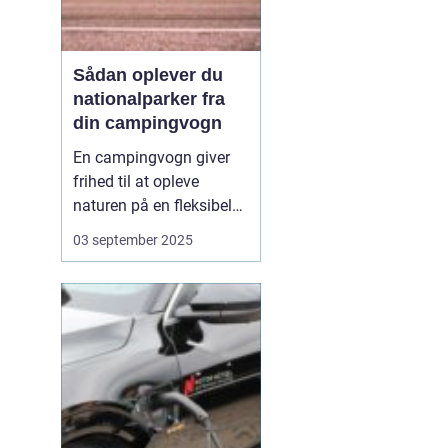
Sådan oplever du
nationalparker fra
din campingvogn
En campingvogn giver
frihed til at opleve
naturen på en fleksibel
og komfortabel måde.
03 september 2025
Når du besøger
nationalparker med
campingvognen, kan du
både have dit eget lille
hjem med og samtidig
være tæt på ...