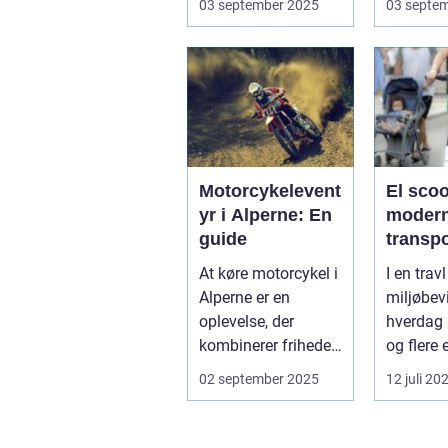
03 september 2025
03 septe
for a...
N...
Motorcykelevent
El scoo
yr i Alperne: En
moder
guide
transp
At køre motorcykel i
I en trav
Alperne er en
miljøbev
oplevelse, der
hverdag 
kombinerer friheden
og flere 
på to hjul med no...
form for 
02 september 2025
12 juli 20
El scooter