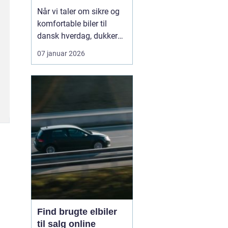
hverdagen
Når vi taler om sikre og
komfortable biler til
dansk hverdag, dukker
Volvo næsten altid op.
07 januar 2026
Bilmærket har i årtier
haft et stærkt ry for
sikkerhed, gennemtænkt
design og langsigtet
holdbarhed. I dag er
fokus udvide...
Find brugte elbiler
til salg online