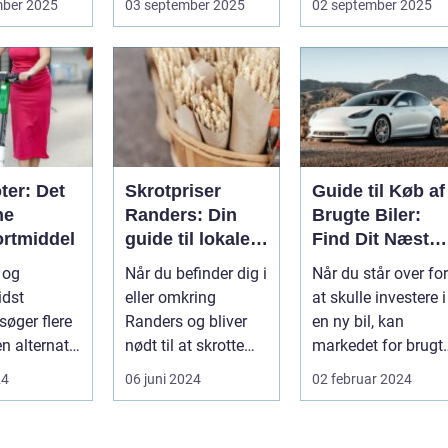
mber 2025
03 september 2025
02 september 2025
cyklen. Et go...
ter: Det
Skrotpriser
Guide til Køb af
ne
Randers: Din
Brugte Biler:
ortmiddel
guide til lokale
Find Dit Næste
muligheder
Køretøj
l og
Når du befinder dig i
Når du står over for
idst
eller omkring
at skulle investere i
søger flere
Randers og bliver
en ny bil, kan
en alternativ
nødt til at skrotte
markedet for brugt
transport.
din bil, gammelt jern
biler v&ae...
24
06 juni 2024
02 februar 2024
...
elle...