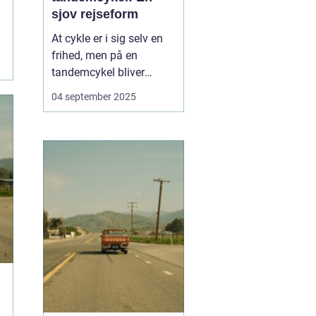
sjov rejseform
At cykle er i sig selv en
frihed, men på en
tandemcykel bliver
oplevelsen noget helt
04 september 2025
særligt. Her handler det
ikke kun om at komme
frem, men om
samarbejde,
kommunikation og
fælles eventyr.
Tandemcyklen har i
mange år vær...