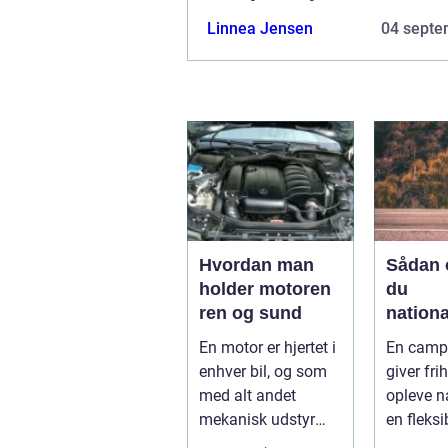
Linnea Jensen
04 septe
Hvordan man
Sådan 
holder motoren
du
ren og sund
nationa
fra din
En motor er hjertet i
En camp
campi
enhver bil, og som
giver frih
med alt andet
opleve n
mekanisk udstyr
en fleksi
kræver den omsorg
komfort