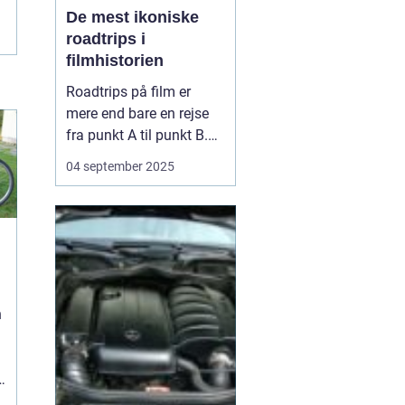
De mest ikoniske
roadtrips i
filmhistorien
Roadtrips på film er
mere end bare en rejse
fra punkt A til punkt B.
De fungerer som en
04 september 2025
ramme for
karakterudvikling,
venskaber, konflikter og
store livsbeslutninger.
Nogle af de mest
ikoniske film i historien
har netop brugt
n
landevejen som scen...