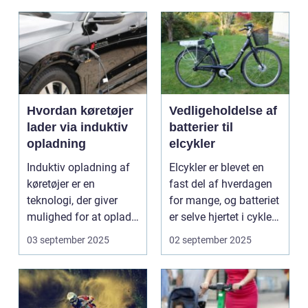
Hvordan køretøjer
Vedligeholdelse af
lader via induktiv
batterier til
opladning
elcykler
Induktiv opladning af
Elcykler er blevet en
køretøjer er en
fast del af hverdagen
teknologi, der giver
for mange, og batteriet
mulighed for at oplade
er selve hjertet i cyklen.
uden...
Et go...
03 september 2025
02 september 2025