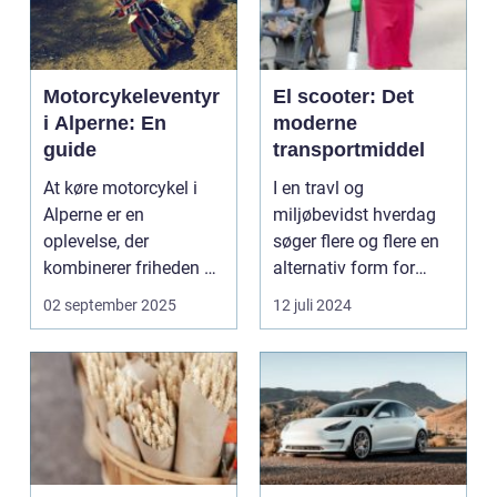
Motorcykeleventyr
El scooter: Det
i Alperne: En
moderne
guide
transportmiddel
At køre motorcykel i
I en travl og
Alperne er en
miljøbevidst hverdag
oplevelse, der
søger flere og flere en
kombinerer friheden på
alternativ form for
to hjul med no...
transport. El scooter...
02 september 2025
12 juli 2024