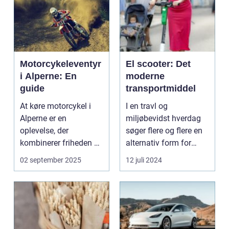
Motorcykeleventyr
El scooter: Det
i Alperne: En
moderne
guide
transportmiddel
At køre motorcykel i
I en travl og
Alperne er en
miljøbevidst hverdag
oplevelse, der
søger flere og flere en
kombinerer friheden på
alternativ form for
to hjul med no...
transport. El scooter...
02 september 2025
12 juli 2024