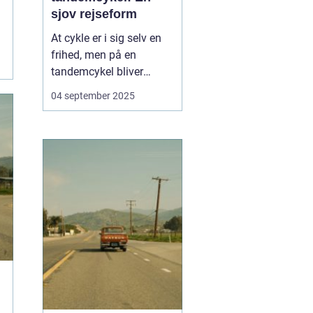
sjov rejseform
At cykle er i sig selv en
frihed, men på en
tandemcykel bliver
oplevelsen noget helt
04 september 2025
særligt. Her handler det
ikke kun om at komme
frem, men om
samarbejde,
kommunikation og
fælles eventyr.
Tandemcyklen har i
mange år vær...