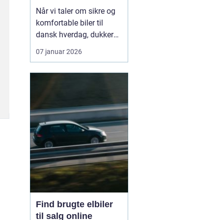
hverdagen
Når vi taler om sikre og
komfortable biler til
dansk hverdag, dukker
Volvo næsten altid op.
07 januar 2026
Bilmærket har i årtier
haft et stærkt ry for
sikkerhed, gennemtænkt
design og langsigtet
holdbarhed. I dag er
fokus udvide...
Find brugte elbiler
til salg online