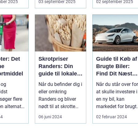
mber 2025
03 september 2025
02 september 2025
cyklen. Et go...
ter: Det
Skrotpriser
Guide til Køb af
ne
Randers: Din
Brugte Biler:
ortmiddel
guide til lokale
Find Dit Næste
muligheder
Køretøj
l og
Når du befinder dig i
Når du står over for
idst
eller omkring
at skulle investere i
søger flere
Randers og bliver
en ny bil, kan
en alternativ
nødt til at skrotte
markedet for brugt
transport.
din bil, gammelt jern
biler v&ae...
24
06 juni 2024
02 februar 2024
...
elle...