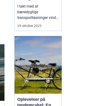
I takt med at
bæredygtige
transportløsninger vinder
frem, ser flere og flere
29 oktober 2025
danskere mod elbiler
som et miljøvenligt
alternativ til
konventionelle biler.
Elbilerne tilbyder ikke
blot en grønnere
køreoplevelse, men o...
Oplevelser på
tandemcykel: En