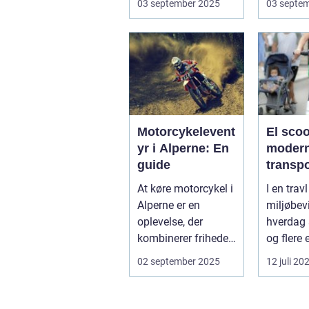
03 september 2025
03 septe
for a...
N...
Motorcykelevent
El scoo
yr i Alperne: En
moder
guide
transp
At køre motorcykel i
I en trav
Alperne er en
miljøbev
oplevelse, der
hverdag 
kombinerer friheden
og flere 
på to hjul med no...
form for 
02 september 2025
12 juli 20
El scooter