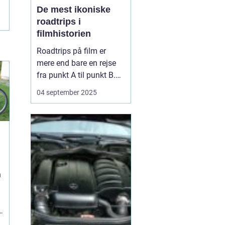
De mest ikoniske
roadtrips i
filmhistorien
Roadtrips på film er
mere end bare en rejse
fra punkt A til punkt B.
De fungerer som en
04 september 2025
ramme for
karakterudvikling,
venskaber, konflikter og
store livsbeslutninger.
Nogle af de mest
ikoniske film i historien
har netop brugt
n
landevejen som scen...