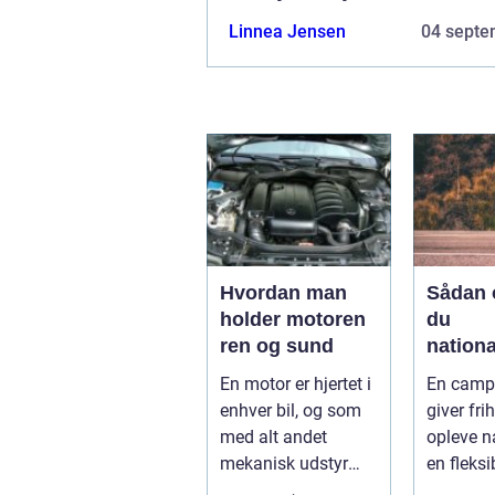
Linnea Jensen
04 septe
Hvordan man
Sådan 
holder motoren
du
ren og sund
nationa
fra din
En motor er hjertet i
En camp
campi
enhver bil, og som
giver frih
med alt andet
opleve n
mekanisk udstyr
en fleksi
kræver den omsorg
komfort