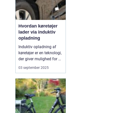
Hvordan køretøjer
lader via induktiv
opladning
Induktiv opladning af
køretøjer er en teknologi,
der giver mulighed for at
oplade uden kabler og
03 september 2025
stik. I stedet sker
opladningen trådløst
gennem
elektromagnetiske felter
mellem en sender i
jorden og en modtager i
bilen. Det...