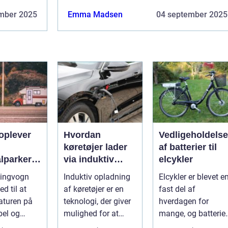
mber 2025
Emma Madsen
04 september 2025
oplever
Hvordan
Vedligeholdelse
køretøjer lader
af batterier til
lparker
via induktiv
elcykler
opladning
ingvogn
Induktiv opladning
Elcykler er blevet e
ngvogn
ed til at
af køretøjer er en
fast del af
aturen på
teknologi, der giver
hverdagen for
bel og
mulighed for at
mange, og batteriet
abel måde.
oplade uden...
er selve hjertet i