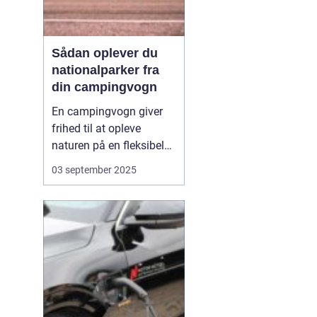
Sådan oplever du
nationalparker fra
din campingvogn
En campingvogn giver
frihed til at opleve
naturen på en fleksibel
og komfortabel måde.
03 september 2025
Når du besøger
nationalparker med
campingvognen, kan du
både have dit eget lille
hjem med og samtidig
være tæt på ...