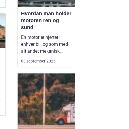
Hvordan man holder
motoren ren og
sund
En motor er hjertet i
enhver bil, og som med
alt andet mekanisk
udstyr kræver den
03 september 2025
omsorg for at fungere
optimalt. Når motoren
holdes ren og sund,
forlænger du ikke kun
dens levetid, men du
e
sikrer også en mere
effektiv kø...