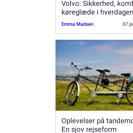
Volvo: Sikkerhed, kom
køreglæde i hverdage
Emma Madsen
07 j
Oplevelser på tandemc
En sjov rejseform