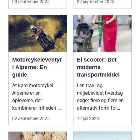
03 september 2025
02 september 2025
Motorcykeleventyr
El scooter: Det
i Alperne: En
moderne
guide
transportmiddel
At køre motorcykel i
I en travl og
Alperne er en
miljøbevidst hverdag
oplevelse, der
søger flere og flere en
kombinerer friheden på
alternativ form for
to hjul med no...
transport. El scooter...
02 september 2025
12 juli 2024