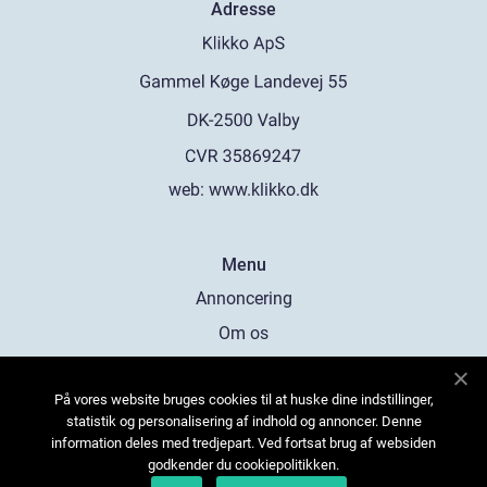
Adresse
web:
www.klikko.dk
Menu
Annoncering
Om os
Cookies
På vores website bruges cookies til at huske dine indstillinger,
Kontakt os
statistik og personalisering af indhold og annoncer. Denne
Sitemap
information deles med tredjepart. Ved fortsat brug af websiden
godkender du cookiepolitikken.