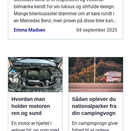
bilmærke kendt for sin luksus og stilfulde design.
Mange bilentusiaster drømmer om at køre rundt i
en Mercedes Benz, men prisen på disse biler kan
være høj. Her kommer...
Emma Madsen
04 september 2025
Hvordan man
Sådan oplever du
holder motoren
nationalparker fra
ren og sund
din campingvogn
En motor er hjertet i
En campingvogn giver
enhver bil, og som med
frihed til at opleve