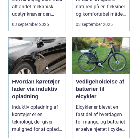
alt andet mekanisk
naturen på en fleksibel
udstyr kræver den
og komfortabel måde.
omsorg for a...
N...
03 september 2025
03 september 2025
Hvordan køretøjer
Vedligeholdelse af
lader via induktiv
batterier til
opladning
elcykler
Induktiv opladning af
Elcykler er blevet en
køretøjer er en
fast del af hverdagen
teknologi, der giver
for mange, og batteriet
mulighed for at oplade
er selve hjertet i cyklen.
uden...
Et go...