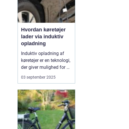
Hvordan køretøjer
lader via induktiv
opladning
Induktiv opladning af
køretøjer er en teknologi,
der giver mulighed for at
oplade uden kabler og
03 september 2025
stik. I stedet sker
opladningen trådløst
gennem
elektromagnetiske felter
mellem en sender i
jorden og en modtager i
bilen. Det...