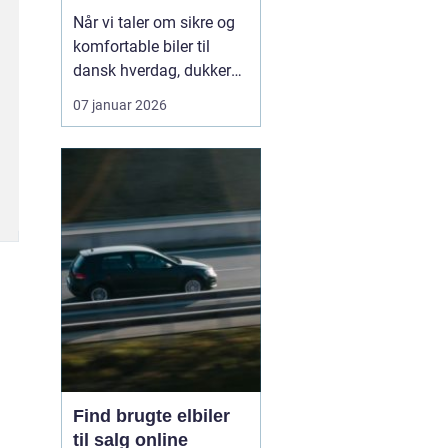
hverdagen
Når vi taler om sikre og
komfortable biler til
dansk hverdag, dukker
Volvo næsten altid op.
07 januar 2026
Bilmærket har i årtier
haft et stærkt ry for
sikkerhed, gennemtænkt
design og langsigtet
holdbarhed. I dag er
fokus udvide...
Find brugte elbiler
til salg online