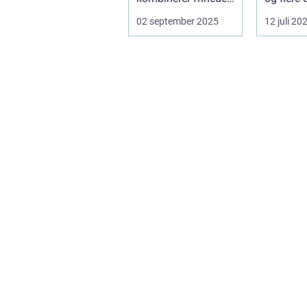
på to hjul med no...
form for 
02 september 2025
12 juli 20
El scooter