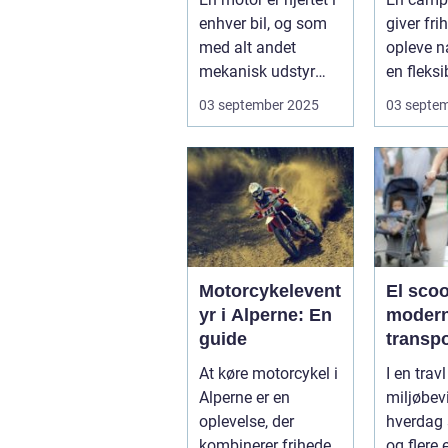
campi
enhver bil, og som
giver frih
med alt andet
opleve n
mekanisk udstyr
en fleksi
kræver den omsorg
komfort
03 september 2025
03 septe
for a...
N...
Motorcykelevent
El scoo
yr i Alperne: En
moder
guide
transp
At køre motorcykel i
I en trav
Alperne er en
miljøbev
oplevelse, der
hverdag 
kombinerer friheden
og flere 