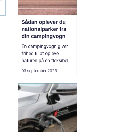
Sådan oplever du
nationalparker fra
din campingvogn
En campingvogn giver
frihed til at opleve
naturen på en fleksibel
og komfortabel måde.
03 september 2025
Når du besøger
nationalparker med
campingvognen, kan du
både have dit eget lille
hjem med og samtidig
være tæt på ...