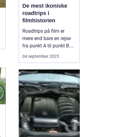
De mest ikoniske
roadtrips i
filmhistorien
Roadtrips på film er
mere end bare en rejse
fra punkt A til punkt B.
De fungerer som en
04 september 2025
ramme for
karakterudvikling,
venskaber, konflikter og
store livsbeslutninger.
Nogle af de mest
ikoniske film i historien
har netop brugt
landevejen som scen...
n