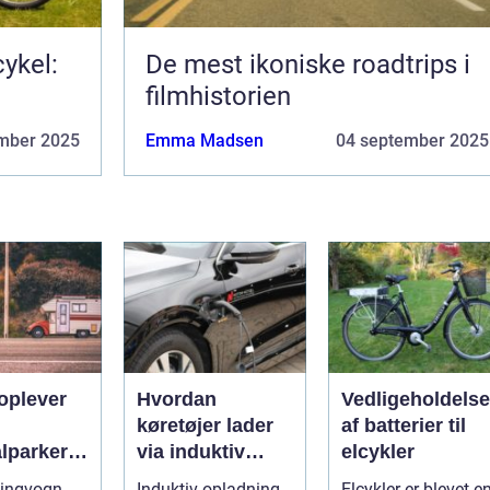
ykel:
De mest ikoniske roadtrips i
filmhistorien
mber 2025
Emma Madsen
04 september 2025
oplever
Hvordan
Vedligeholdelse
køretøjer lader
af batterier til
lparker
via induktiv
elcykler
opladning
ingvogn
Induktiv opladning
Elcykler er blevet e