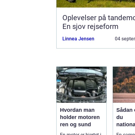
Oplevelser på tandemc
En sjov rejseform
Linnea Jensen
04 septe
Hvordan man
Sådan 
holder motoren
du
ren og sund
nationa
fra din
En motor er hjertet i
En camp