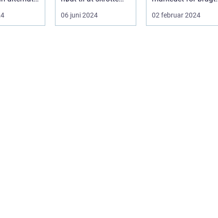
transport.
din bil, gammelt jern
biler v&ae...
24
06 juni 2024
02 februar 2024
...
elle...