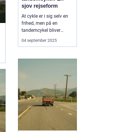
sjov rejseform
At cykle er i sig selv en
frihed, men på en
tandemcykel bliver
oplevelsen noget helt
04 september 2025
særligt. Her handler det
ikke kun om at komme
frem, men om
samarbejde,
kommunikation og
fælles eventyr.
Tandemcyklen har i
mange år vær...