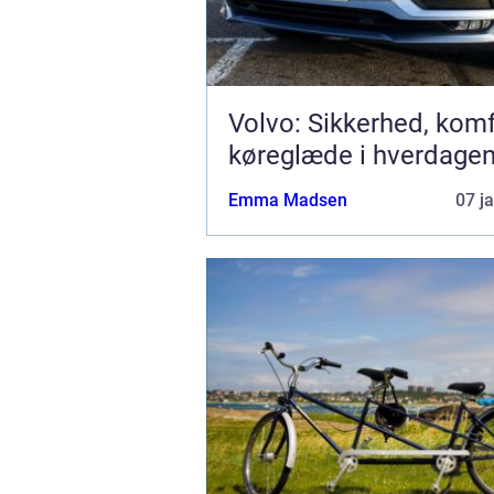
Volvo: Sikkerhed, kom
køreglæde i hverdage
Emma Madsen
07 j