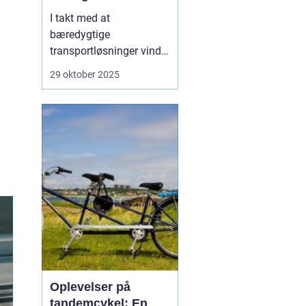
I takt med at
bæredygtige
transportløsninger vinder
frem, ser flere og flere
29 oktober 2025
danskere mod elbiler
som et miljøvenligt
alternativ til
konventionelle biler.
Elbilerne tilbyder ikke
blot en grønnere
køreoplevelse, men o...
Oplevelser på
tandemcykel: En