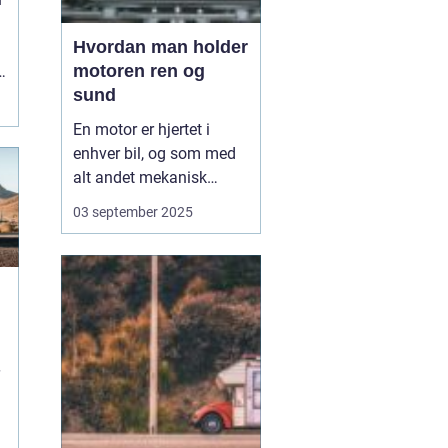
Hvordan man holder
motoren ren og
sund
En motor er hjertet i
enhver bil, og som med
alt andet mekanisk
udstyr kræver den
03 september 2025
omsorg for at fungere
optimalt. Når motoren
holdes ren og sund,
forlænger du ikke kun
dens levetid, men du
sikrer også en mere
effektiv kø...
e