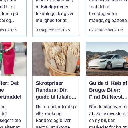
ngvogn
ed til at
af køretøjer er en
fast del af
aturen på
teknologi, der giver
hverdagen for
bel og
mulighed for at
mange, og batteriet
abel måde.
oplade uden...
er selve hjertet i
mber 2025
03 september 2025
02 september 2025
cyklen. Et go...
ter: Det
Skrotpriser
Guide til Køb af
ne
Randers: Din
Brugte Biler:
ortmiddel
guide til lokale
Find Dit Næste
muligheder
Køretøj
l og
Når du befinder dig i
Når du står over for
idst
eller omkring
at skulle investere i
søger flere
Randers og bliver
en ny bil, kan
en alternativ
nødt til at skrotte
markedet for brugt