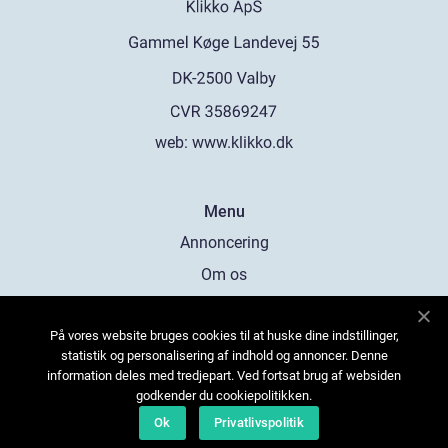
web:
www.klikko.dk
Menu
Annoncering
Om os
Cookies
På vores website bruges cookies til at huske dine indstillinger,
Kontakt os
statistik og personalisering af indhold og annoncer. Denne
Sitemap
information deles med tredjepart. Ved fortsat brug af websiden
godkender du cookiepolitikken.
Ok
Privatlivspolitik