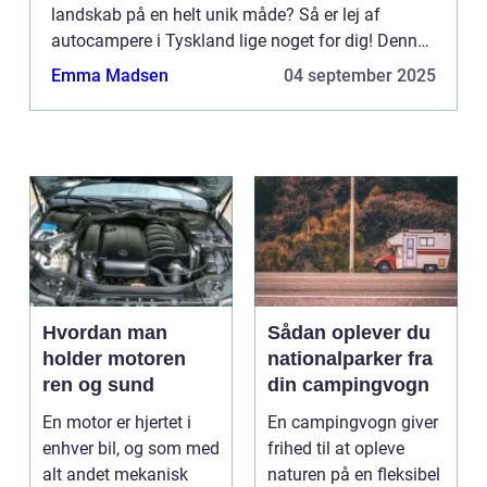
landskab på en helt unik måde? Så er lej af
autocampere i Tyskland lige noget for dig! Denne
artikel vil give dig en grundig og inform...
Emma Madsen
04 september 2025
Hvordan man
Sådan oplever du
holder motoren
nationalparker fra
ren og sund
din campingvogn
En motor er hjertet i
En campingvogn giver
enhver bil, og som med
frihed til at opleve
alt andet mekanisk
naturen på en fleksibel