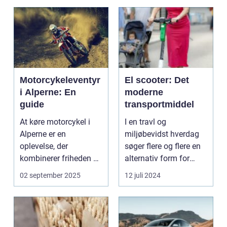
Motorcykeleventyr
El scooter: Det
i Alperne: En
moderne
guide
transportmiddel
At køre motorcykel i
I en travl og
Alperne er en
miljøbevidst hverdag
oplevelse, der
søger flere og flere en
kombinerer friheden på
alternativ form for
to hjul med no...
transport. El scooter...
02 september 2025
12 juli 2024