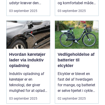
udstyr kræver den
og komfortabel måde.
omsorg for a...
N...
03 september 2025
03 september 2025
Hvordan køretøjer
Vedligeholdelse af
lader via induktiv
batterier til
opladning
elcykler
Induktiv opladning af
Elcykler er blevet en
køretøjer er en
fast del af hverdagen
teknologi, der giver
for mange, og batteriet
mulighed for at oplade
er selve hjertet i cyklen.
uden...
Et go...
03 september 2025
02 september 2025