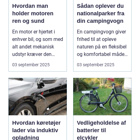
Hvordan man
Sådan oplever du
holder motoren
nationalparker fra
ren og sund
din campingvogn
En motor er hjertet i
En campingvogn giver
enhver bil, og som med
frihed til at opleve
alt andet mekanisk
naturen på en fleksibel
udstyr kræver den
og komfortabel måde.
omsorg for a...
N...
03 september 2025
03 september 2025
Hvordan køretøjer
Vedligeholdelse af
lader via induktiv
batterier til
opladning
elcykler