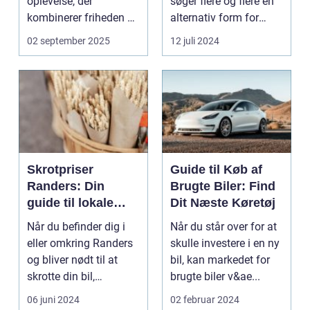
oplevelse, der
søger flere og flere en
kombinerer friheden på
alternativ form for
to hjul med no...
transport. El scooter...
02 september 2025
12 juli 2024
Skrotpriser
Guide til Køb af
Randers: Din
Brugte Biler: Find
guide til lokale
Dit Næste Køretøj
muligheder
Når du befinder dig i
Når du står over for at
eller omkring Randers
skulle investere i en ny
og bliver nødt til at
bil, kan markedet for
skrotte din bil,
brugte biler v&ae...
gammelt jern elle...
06 juni 2024
02 februar 2024