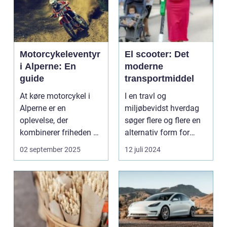
Motorcykeleventyr
El scooter: Det
i Alperne: En
moderne
guide
transportmiddel
At køre motorcykel i
I en travl og
Alperne er en
miljøbevidst hverdag
oplevelse, der
søger flere og flere en
kombinerer friheden på
alternativ form for
to hjul med no...
transport. El scooter...
02 september 2025
12 juli 2024