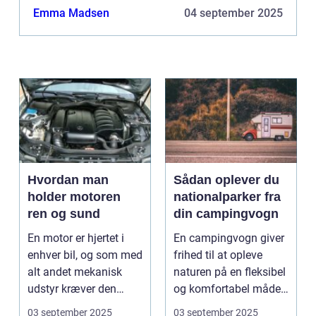
bekvemmelighed. Denne arti...
Emma Madsen
04 september 2025
Hvordan man
Sådan oplever du
holder motoren
nationalparker fra
ren og sund
din campingvogn
En motor er hjertet i
En campingvogn giver
enhver bil, og som med
frihed til at opleve
alt andet mekanisk
naturen på en fleksibel
udstyr kræver den
og komfortabel måde.
omsorg for a...
N...
03 september 2025
03 september 2025