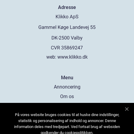
Adresse
web:
www.klikko.dk
Menu
Annoncering
Om os
Cookies
På vores website bruges cookies til at huske dine indstillinger,
Kontakt os
statistik og personalisering af indhold og annoncer. Denne
Sitemap
information deles med tredjepart. Ved fortsat brug af websiden
godkender du cookiepolitikken.