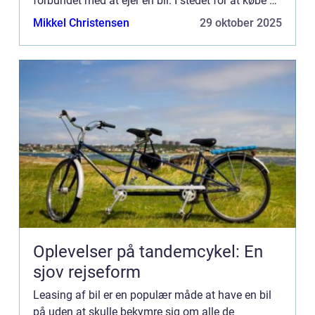
forbundet med at ejer en bil. I stedet for at købe en
bil, betaler man for at bruge den i en bestemt
Mikkel Christensen
29 oktober 2025
periode. Nå...
Oplevelser på tandemcykel: En
sjov rejseform
Leasing af bil er en populær måde at have en bil
på uden at skulle bekymre sig om alle de