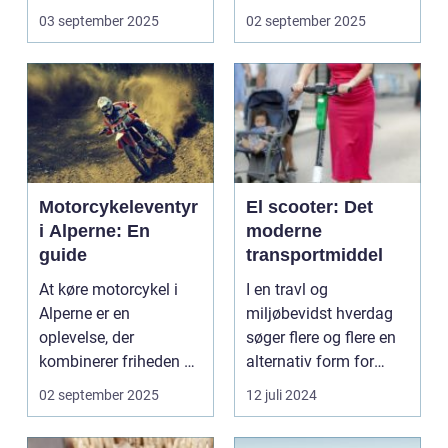
uden...
Et go...
03 september 2025
02 september 2025
Motorcykeleventyr
El scooter: Det
i Alperne: En
moderne
guide
transportmiddel
At køre motorcykel i
I en travl og
Alperne er en
miljøbevidst hverdag
oplevelse, der
søger flere og flere en
kombinerer friheden på
alternativ form for
to hjul med no...
transport. El scooter...
02 september 2025
12 juli 2024