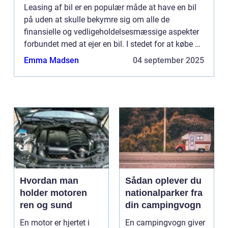
Leasing af bil er en populær måde at have en bil
på uden at skulle bekymre sig om alle de
finansielle og vedligeholdelsesmæssige aspekter
forbundet med at ejer en bil. I stedet for at købe en
bil, betaler man for at bruge den i en bestemt
Emma Madsen
04 september 2025
periode. Nå...
Hvordan man
Sådan oplever du
holder motoren
nationalparker fra
ren og sund
din campingvogn
En motor er hjertet i
En campingvogn giver