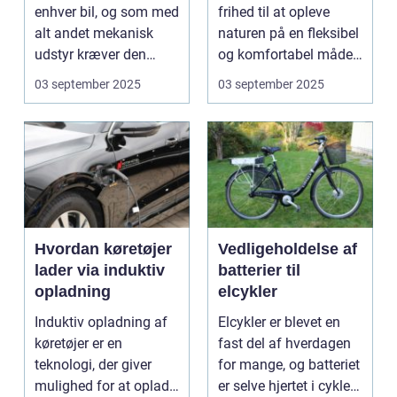
enhver bil, og som med
frihed til at opleve
alt andet mekanisk
naturen på en fleksibel
udstyr kræver den
og komfortabel måde.
omsorg for a...
N...
03 september 2025
03 september 2025
Hvordan køretøjer
Vedligeholdelse af
lader via induktiv
batterier til
opladning
elcykler
Induktiv opladning af
Elcykler er blevet en
køretøjer er en
fast del af hverdagen
teknologi, der giver
for mange, og batteriet
mulighed for at oplade
er selve hjertet i cyklen.