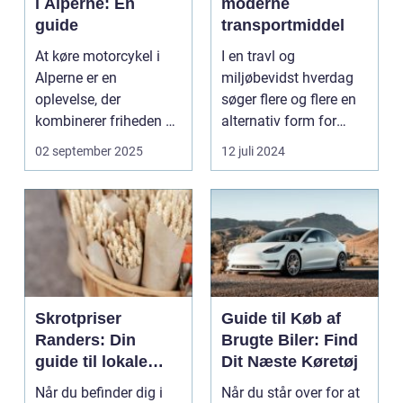
i Alperne: En
moderne
guide
transportmiddel
At køre motorcykel i
I en travl og
Alperne er en
miljøbevidst hverdag
oplevelse, der
søger flere og flere en
kombinerer friheden på
alternativ form for
to hjul med no...
transport. El scooter...
02 september 2025
12 juli 2024
Skrotpriser
Guide til Køb af
Randers: Din
Brugte Biler: Find
guide til lokale
Dit Næste Køretøj
muligheder
Når du befinder dig i
Når du står over for at