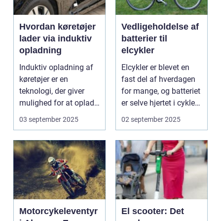
Hvordan køretøjer
Vedligeholdelse af
lader via induktiv
batterier til
opladning
elcykler
Induktiv opladning af
Elcykler er blevet en
køretøjer er en
fast del af hverdagen
teknologi, der giver
for mange, og batteriet
mulighed for at oplade
er selve hjertet i cyklen.
uden...
Et go...
03 september 2025
02 september 2025
Motorcykeleventyr
El scooter: Det