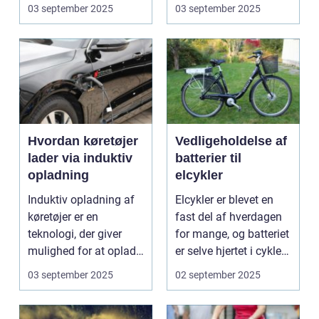
omsorg for a...
N...
03 september 2025
03 september 2025
Hvordan køretøjer
Vedligeholdelse af
lader via induktiv
batterier til
opladning
elcykler
Induktiv opladning af
Elcykler er blevet en
køretøjer er en
fast del af hverdagen
teknologi, der giver
for mange, og batteriet
mulighed for at oplade
er selve hjertet i cyklen.
uden...
Et go...
03 september 2025
02 september 2025