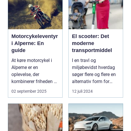
Motorcykeleventyr
El scooter: Det
i Alperne: En
moderne
guide
transportmiddel
At køre motorcykel i
I en travl og
Alperne er en
miljøbevidst hverdag
oplevelse, der
søger flere og flere en
kombinerer friheden på
alternativ form for
to hjul med no...
transport. El scooter...
02 september 2025
12 juli 2024