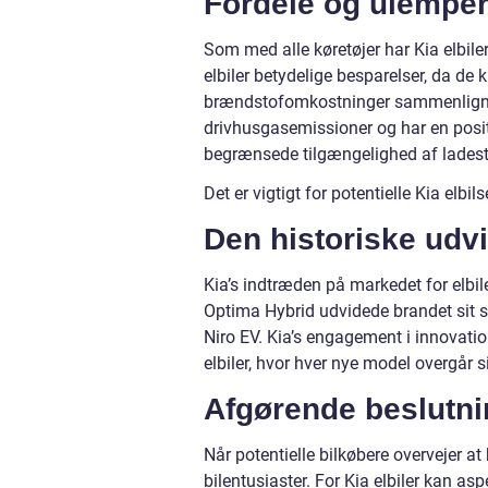
Fordele og ulemper 
Som med alle køretøjer har Kia elbile
elbiler betydelige besparelser, da de
brændstofomkostninger sammenlignet m
drivhusgasemissioner og har en posi
begrænsede tilgængelighed af ladest
Det er vigtigt for potentielle Kia elbi
Den historiske udvi
Kia’s indtræden på markedet for elbile
Optima Hybrid udvidede brandet sit so
Niro EV. Kia’s engagement i innovatio
elbiler, hvor hver nye model overgår 
Afgørende beslutnin
Når potentielle bilkøbere overvejer at k
bilentusiaster. For Kia elbiler kan a