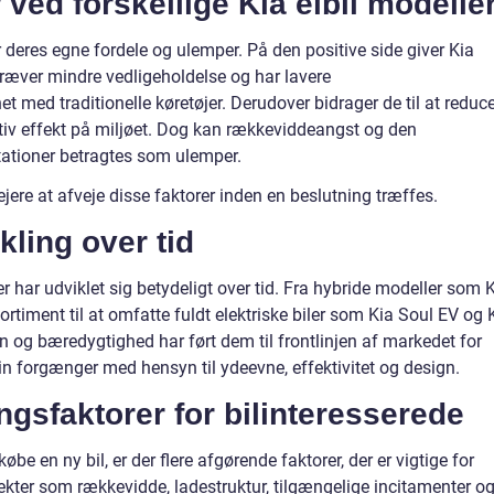
ved forskellige Kia elbil modelle
r deres egne fordele og ulemper. På den positive side giver Kia
 kræver mindre vedligeholdelse og har lavere
ed traditionelle køretøjer. Derudover bidrager de til at reduc
tiv effekt på miljøet. Dog kan rækkeviddeangst og den
ationer betragtes som ulemper.
lsejere at afveje disse faktorer inden en beslutning træffes.
kling over tid
r har udviklet sig betydeligt over tid. Fra hybride modeller som 
rtiment til at omfatte fuldt elektriske biler som Kia Soul EV og 
n og bæredygtighed har ført dem til frontlinjen af markedet for
sin forgænger med hensyn til ydeevne, effektivitet og design.
gsfaktorer for bilinteresserede
øbe en ny bil, er der flere afgørende faktorer, der er vigtige for
spekter som rækkevidde, ladestruktur, tilgængelige incitamenter o