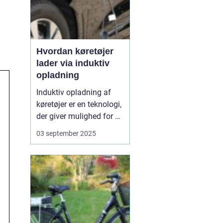
Hvordan køretøjer
lader via induktiv
opladning
Induktiv opladning af
køretøjer er en teknologi,
der giver mulighed for at
oplade uden kabler og
03 september 2025
stik. I stedet sker
opladningen trådløst
gennem
elektromagnetiske felter
mellem en sender i
jorden og en modtager i
bilen. Det...