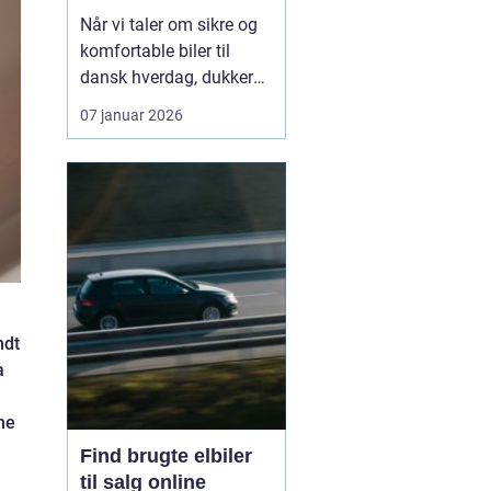
hverdagen
Når vi taler om sikre og
komfortable biler til
dansk hverdag, dukker
Volvo næsten altid op.
07 januar 2026
Bilmærket har i årtier
haft et stærkt ry for
sikkerhed, gennemtænkt
design og langsigtet
holdbarhed. I dag er
fokus udvide...
ndt
a
ne
Find brugte elbiler
til salg online