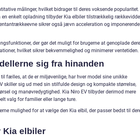
titative målinger, hvilket bidrager til deres voksende popularitet.
 enkelt opladning tilbyder Kia elbiler tilstrækkelig rækkevidde 
mentantrækkeevne sikrer også jævn acceleration og imponerende
ningsfunktioner, der gør det muligt for brugerne at genoplade der
tationer, hvilket sikrer bekvemmelighed og minimerer ventetiden.
dellerne sig fra hinanden
til fælles, at de er miljøvenlige, har hver model sine unikke
skiller sig ud med sin stilfulde design og kompakte størrelse,
ykørsel og manøvredygtighed. Kia Niro EV tilbyder derimod mere
lt valg for familier eller lange ture.
gerne mulighed for at vælge den Kia elbil, der passer bedst til der
 Kia elbiler