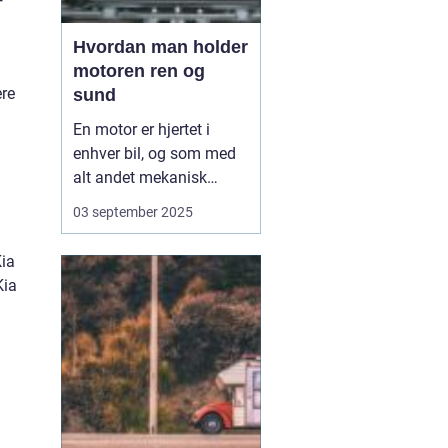
r
Hvordan man holder
motoren ren og
ere
sund
En motor er hjertet i
enhver bil, og som med
alt andet mekanisk
udstyr kræver den
03 september 2025
omsorg for at fungere
optimalt. Når motoren
Kia
holdes ren og sund,
Kia
forlænger du ikke kun
dens levetid, men du
sikrer også en mere
effektiv kø...
g