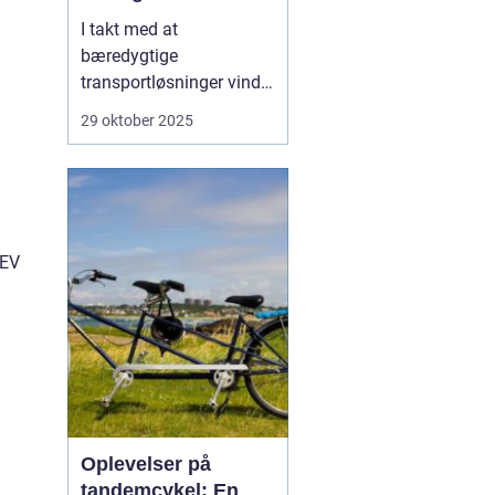
I takt med at
bæredygtige
transportløsninger vinder
frem, ser flere og flere
29 oktober 2025
danskere mod elbiler
som et miljøvenligt
alternativ til
konventionelle biler.
Elbilerne tilbyder ikke
 EV
blot en grønnere
køreoplevelse, men o...
Oplevelser på
tandemcykel: En