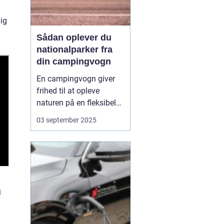
lig
Sådan oplever du
nationalparker fra
din campingvogn
En campingvogn giver
frihed til at opleve
naturen på en fleksibel
og komfortabel måde.
03 september 2025
Når du besøger
nationalparker med
campingvognen, kan du
både have dit eget lille
hjem med og samtidig
være tæt på ...
i