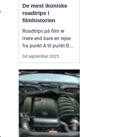
De mest ikoniske
e
roadtrips i
filmhistorien
Roadtrips på film er
mere end bare en rejse
fra punkt A til punkt B.
De fungerer som en
04 september 2025
ramme for
karakterudvikling,
venskaber, konflikter og
store livsbeslutninger.
Nogle af de mest
ikoniske film i historien
har netop brugt
landevejen som scen...