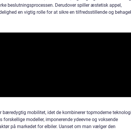
ke beslutningsprocessen. Derudover spiller æstetisk appel,
elighed en vigtig rolle for at sikre en tilfredsstillende og behage
or bæredygtig mobilitet, idet de kombinerer topmoderne teknolog
es forskellige modeller, imponerende ydeevne og voksende
 aktør på markedet for elbiler. Uanset om man vælger den