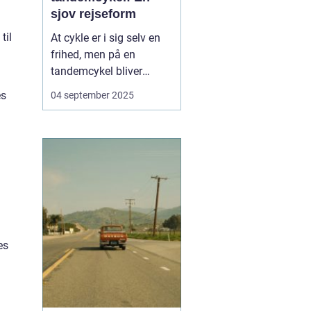
sjov rejseform
til
At cykle er i sig selv en
frihed, men på en
tandemcykel bliver
oplevelsen noget helt
es
04 september 2025
særligt. Her handler det
ikke kun om at komme
frem, men om
samarbejde,
kommunikation og
fælles eventyr.
Tandemcyklen har i
mange år vær...
es