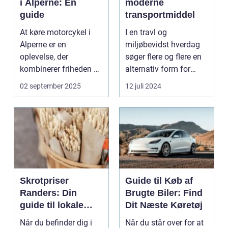
i Alperne: En
moderne
guide
transportmiddel
At køre motorcykel i
I en travl og
Alperne er en
miljøbevidst hverdag
oplevelse, der
søger flere og flere en
kombinerer friheden på
alternativ form for
to hjul med no...
transport. El scooter...
02 september 2025
12 juli 2024
Skrotpriser
Guide til Køb af
Randers: Din
Brugte Biler: Find
guide til lokale
Dit Næste Køretøj
muligheder
Når du befinder dig i
Når du står over for at