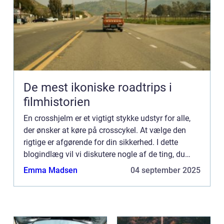
De mest ikoniske roadtrips i
filmhistorien
En crosshjelm er et vigtigt stykke udstyr for alle,
der ønsker at køre på crosscykel. At vælge den
rigtige er afgørende for din sikkerhed. I dette
blogindlæg vil vi diskutere nogle af de ting, du
skal overveje, når du køber en crosshjelm. Vi vil
Emma Madsen
04 september 2025
også...