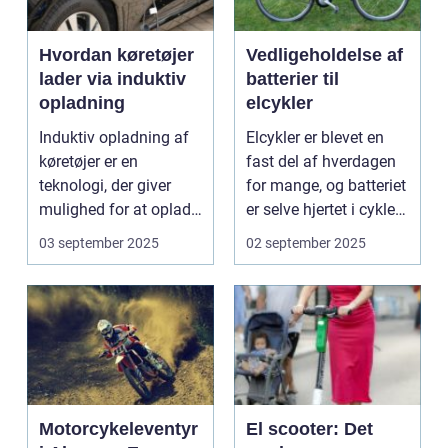
Hvordan køretøjer
Vedligeholdelse af
lader via induktiv
batterier til
opladning
elcykler
Induktiv opladning af
Elcykler er blevet en
køretøjer er en
fast del af hverdagen
teknologi, der giver
for mange, og batteriet
mulighed for at oplade
er selve hjertet i cyklen.
uden...
Et go...
03 september 2025
02 september 2025
Motorcykeleventyr
El scooter: Det