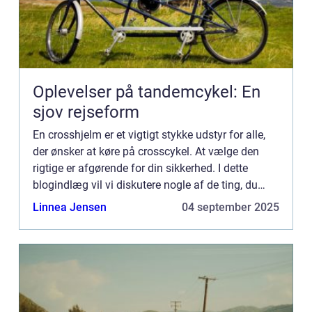
Oplevelser på tandemcykel: En
sjov rejseform
En crosshjelm er et vigtigt stykke udstyr for alle,
der ønsker at køre på crosscykel. At vælge den
rigtige er afgørende for din sikkerhed. I dette
blogindlæg vil vi diskutere nogle af de ting, du
skal overveje, når du køber en crosshjelm. Vi vil
Linnea Jensen
04 september 2025
også...