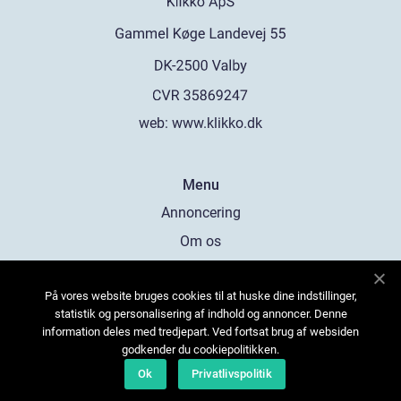
web:
www.klikko.dk
Menu
Annoncering
Om os
Cookies
På vores website bruges cookies til at huske dine indstillinger,
Kontakt os
statistik og personalisering af indhold og annoncer. Denne
Sitemap
information deles med tredjepart. Ved fortsat brug af websiden
godkender du cookiepolitikken.
Ok
Privatlivspolitik