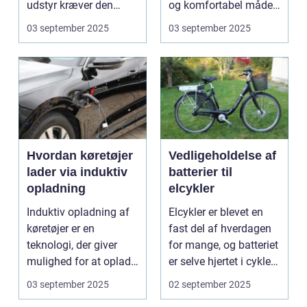
udstyr kræver den
og komfortabel måde.
omsorg for a...
N...
03 september 2025
03 september 2025
Hvordan køretøjer
Vedligeholdelse af
lader via induktiv
batterier til
opladning
elcykler
Induktiv opladning af
Elcykler er blevet en
køretøjer er en
fast del af hverdagen
teknologi, der giver
for mange, og batteriet
mulighed for at oplade
er selve hjertet i cyklen.
uden...
Et go...
03 september 2025
02 september 2025