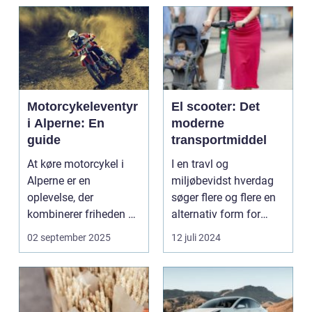
Motorcykeleventyr
El scooter: Det
i Alperne: En
moderne
guide
transportmiddel
At køre motorcykel i
I en travl og
Alperne er en
miljøbevidst hverdag
oplevelse, der
søger flere og flere en
kombinerer friheden på
alternativ form for
to hjul med no...
transport. El scooter...
02 september 2025
12 juli 2024