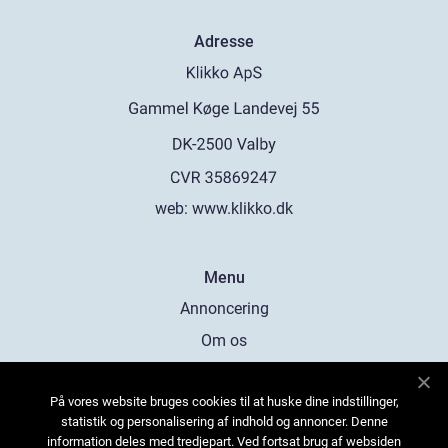
Adresse
web:
www.klikko.dk
Menu
Annoncering
Om os
Cookies
På vores website bruges cookies til at huske dine indstillinger,
Kontakt os
statistik og personalisering af indhold og annoncer. Denne
Sitemap
information deles med tredjepart. Ved fortsat brug af websiden