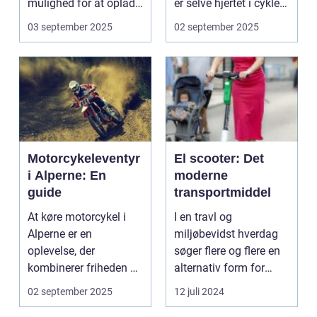
mulighed for at oplade
er selve hjertet i cyklen.
uden...
Et go...
03 september 2025
02 september 2025
Motorcykeleventyr
El scooter: Det
i Alperne: En
moderne
guide
transportmiddel
At køre motorcykel i
I en travl og
Alperne er en
miljøbevidst hverdag
oplevelse, der
søger flere og flere en
kombinerer friheden på
alternativ form for
to hjul med no...
transport. El scooter...
02 september 2025
12 juli 2024