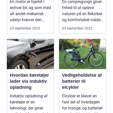
En motor er hjertet i
En campingvogn giver
enhver bil, og som med
frihed til at opleve
alt andet mekanisk
naturen på en fleksibel
udstyr kræver den
og komfortabel måde.
omsorg for a...
N...
03 september 2025
03 september 2025
Hvordan køretøjer
Vedligeholdelse af
lader via induktiv
batterier til
opladning
elcykler
Induktiv opladning af
Elcykler er blevet en
køretøjer er en
fast del af hverdagen
teknologi, der giver
for mange, og batteriet