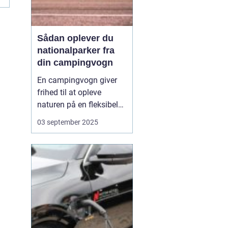
Sådan oplever du
nationalparker fra
din campingvogn
En campingvogn giver
frihed til at opleve
naturen på en fleksibel
og komfortabel måde.
03 september 2025
Når du besøger
nationalparker med
campingvognen, kan du
både have dit eget lille
hjem med og samtidig
være tæt på ...