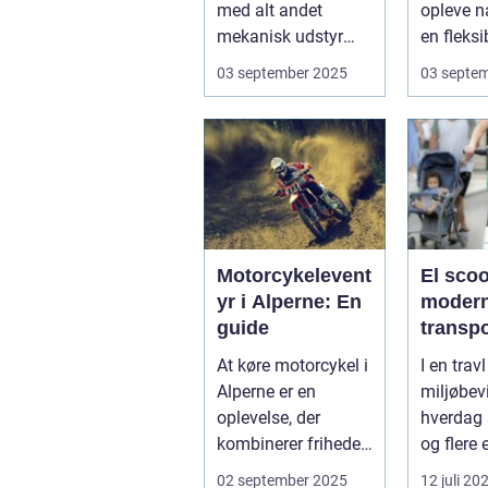
med alt andet
opleve n
mekanisk udstyr
en fleksi
kræver den omsorg
komfort
03 september 2025
03 septe
for a...
N...
Motorcykelevent
El scoo
yr i Alperne: En
moder
guide
transp
At køre motorcykel i
I en trav
Alperne er en
miljøbev
oplevelse, der
hverdag 
kombinerer friheden
og flere 
på to hjul med no...
form for 
02 september 2025
12 juli 20