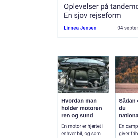
Oplevelser på tandemc
En sjov rejseform
Linnea Jensen
04 septe
Hvordan man
Sådan 
holder motoren
du
ren og sund
nationa
fra din
En motor er hjertet i
En camp
campi
enhver bil, og som
giver frih