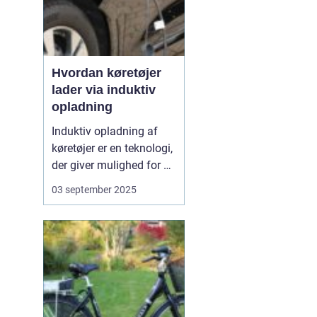
Hvordan køretøjer
lader via induktiv
opladning
Induktiv opladning af
køretøjer er en teknologi,
der giver mulighed for at
oplade uden kabler og
03 september 2025
stik. I stedet sker
opladningen trådløst
gennem
elektromagnetiske felter
mellem en sender i
jorden og en modtager i
bilen. Det...