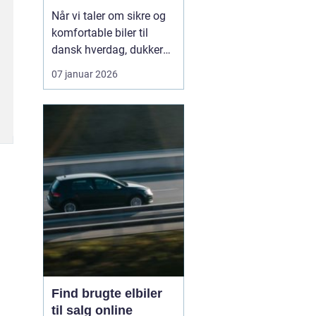
hverdagen
Når vi taler om sikre og
komfortable biler til
dansk hverdag, dukker
Volvo næsten altid op.
07 januar 2026
Bilmærket har i årtier
haft et stærkt ry for
sikkerhed, gennemtænkt
design og langsigtet
holdbarhed. I dag er
fokus udvide...
Find brugte elbiler
til salg online