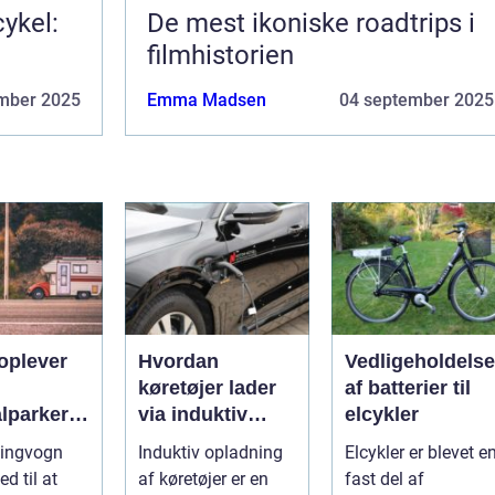
ykel:
De mest ikoniske roadtrips i
filmhistorien
mber 2025
Emma Madsen
04 september 2025
oplever
Hvordan
Vedligeholdelse
køretøjer lader
af batterier til
lparker
via induktiv
elcykler
opladning
ingvogn
Induktiv opladning
Elcykler er blevet e
ngvogn
ed til at
af køretøjer er en
fast del af