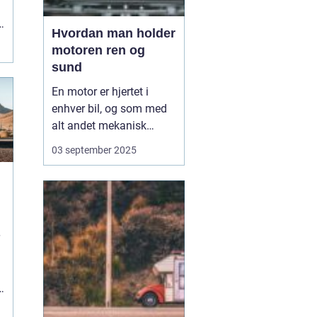
Hvordan man holder
motoren ren og
sund
En motor er hjertet i
enhver bil, og som med
alt andet mekanisk
udstyr kræver den
03 september 2025
omsorg for at fungere
optimalt. Når motoren
holdes ren og sund,
forlænger du ikke kun
dens levetid, men du
sikrer også en mere
effektiv kø...
e