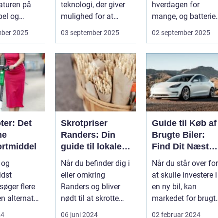
aturen på
teknologi, der giver
hverdagen for
bel og
mulighed for at
mange, og batteriet
abel måde.
oplade uden...
er selve hjertet i
mber 2025
03 september 2025
02 september 2025
cyklen. Et go...
ter: Det
Skrotpriser
Guide til Køb af
ne
Randers: Din
Brugte Biler:
ortmiddel
guide til lokale
Find Dit Næste
muligheder
Køretøj
l og
Når du befinder dig i
Når du står over for
idst
eller omkring
at skulle investere i
søger flere
Randers og bliver
en ny bil, kan
en alternativ
nødt til at skrotte
markedet for brugt
transport.
din bil, gammelt jern
biler v&ae...
24
06 juni 2024
02 februar 2024