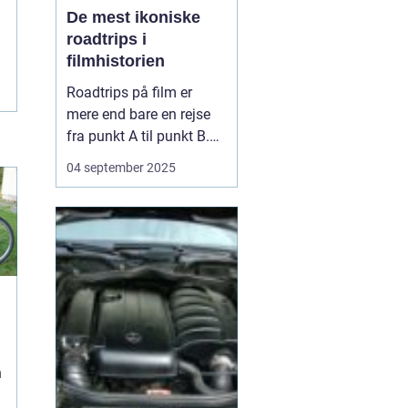
De mest ikoniske
roadtrips i
filmhistorien
Roadtrips på film er
mere end bare en rejse
fra punkt A til punkt B.
De fungerer som en
04 september 2025
ramme for
karakterudvikling,
venskaber, konflikter og
store livsbeslutninger.
Nogle af de mest
ikoniske film i historien
har netop brugt
landevejen som scen...
n