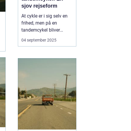
sjov rejseform
At cykle er i sig selv en
frihed, men på en
tandemcykel bliver
oplevelsen noget helt
04 september 2025
særligt. Her handler det
ikke kun om at komme
frem, men om
samarbejde,
kommunikation og
fælles eventyr.
Tandemcyklen har i
mange år vær...