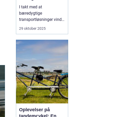
I takt med at
bæredygtige
transportløsninger vinder
frem, ser flere og flere
29 oktober 2025
danskere mod elbiler
som et miljøvenligt
alternativ til
konventionelle biler.
Elbilerne tilbyder ikke
blot en grønnere
køreoplevelse, men o...
Oplevelser på
tandemcykel: En