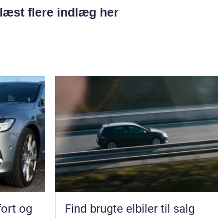
læst flere indlæg her
fort og
Find brugte elbiler til salg