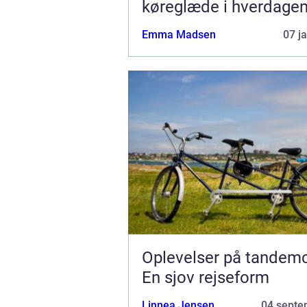
køreglæde i hverdage
Emma Madsen
07 j
Oplevelser på tandemc
En sjov rejseform
Linnea Jensen
04 septe