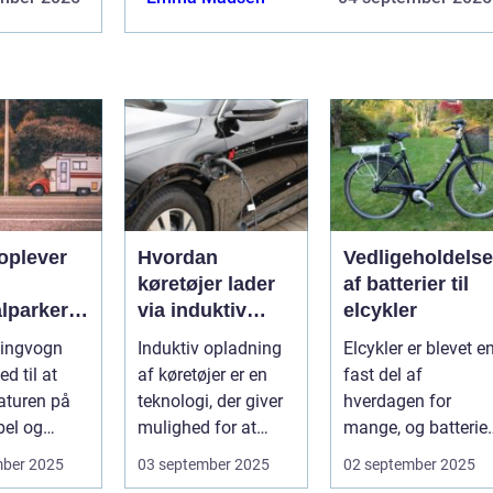
oplever
Hvordan
Vedligeholdelse
køretøjer lader
af batterier til
lparker
via induktiv
elcykler
opladning
ingvogn
Induktiv opladning
Elcykler er blevet e
ngvogn
ed til at
af køretøjer er en
fast del af
aturen på
teknologi, der giver
hverdagen for
bel og
mulighed for at
mange, og batteriet
abel måde.
oplade uden...
er selve hjertet i
mber 2025
03 september 2025
02 september 2025
cyklen. Et go...