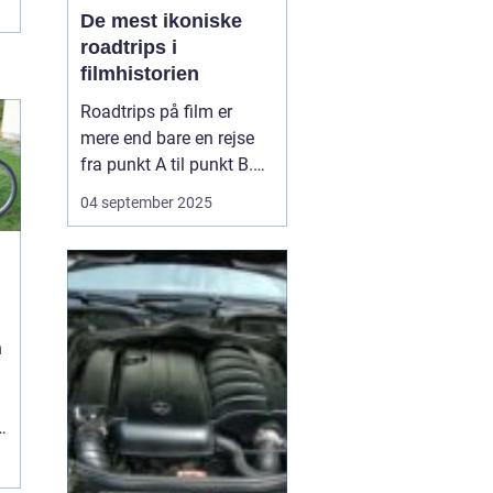
De mest ikoniske
roadtrips i
filmhistorien
Roadtrips på film er
mere end bare en rejse
fra punkt A til punkt B.
De fungerer som en
04 september 2025
ramme for
karakterudvikling,
venskaber, konflikter og
store livsbeslutninger.
Nogle af de mest
n
ikoniske film i historien
har netop brugt
landevejen som scen...