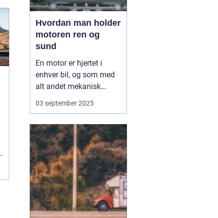
Hvordan man holder
motoren ren og
sund
En motor er hjertet i
enhver bil, og som med
alt andet mekanisk
udstyr kræver den
03 september 2025
omsorg for at fungere
optimalt. Når motoren
holdes ren og sund,
forlænger du ikke kun
e
dens levetid, men du
sikrer også en mere
effektiv kø...