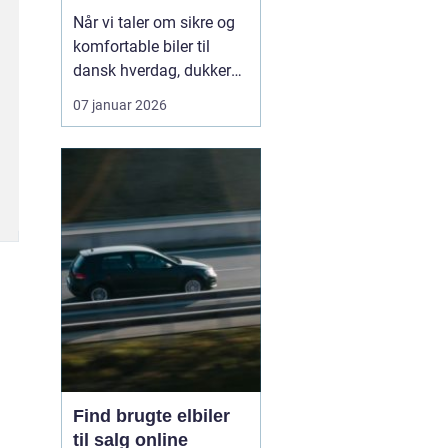
hverdagen
Når vi taler om sikre og
komfortable biler til
dansk hverdag, dukker
Volvo næsten altid op.
07 januar 2026
Bilmærket har i årtier
haft et stærkt ry for
sikkerhed, gennemtænkt
design og langsigtet
holdbarhed. I dag er
fokus udvide...
Find brugte elbiler
til salg online