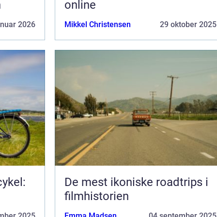
n
online
anuar 2026
Mikkel Christensen
29 oktober 2025
ykel:
De mest ikoniske roadtrips i
filmhistorien
mber 2025
Emma Madsen
04 september 2025