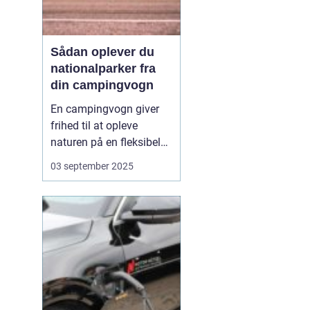
Sådan oplever du
nationalparker fra
din campingvogn
En campingvogn giver
frihed til at opleve
naturen på en fleksibel
og komfortabel måde.
03 september 2025
Når du besøger
nationalparker med
campingvognen, kan du
både have dit eget lille
hjem med og samtidig
være tæt på ...