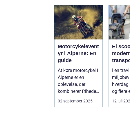
Motorcykelevent
El scoo
yr i Alperne: En
moder
guide
transp
At køre motorcykel i
I en trav
Alperne er en
miljøbev
oplevelse, der
hverdag 
kombinerer friheden
og flere 
på to hjul med no...
form for 
02 september 2025
12 juli 20
El scooter