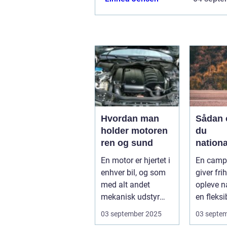
Hvordan man
Sådan 
holder motoren
du
ren og sund
nationa
fra din
En motor er hjertet i
En camp
campi
enhver bil, og som
giver frih
med alt andet
opleve n
mekanisk udstyr
en fleksi
kræver den omsorg
komfort
03 september 2025
03 septe
for a...
N...