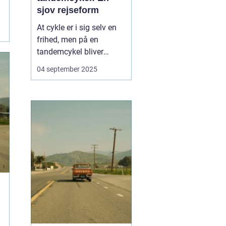
sjov rejseform
At cykle er i sig selv en
frihed, men på en
tandemcykel bliver
oplevelsen noget helt
04 september 2025
særligt. Her handler det
ikke kun om at komme
frem, men om
samarbejde,
kommunikation og
fælles eventyr.
Tandemcyklen har i
mange år vær...