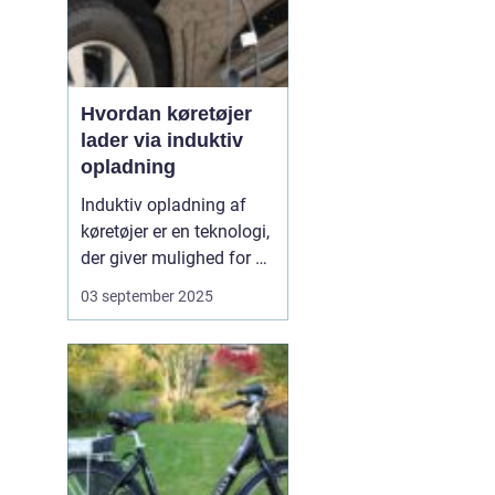
Hvordan køretøjer
lader via induktiv
opladning
Induktiv opladning af
køretøjer er en teknologi,
der giver mulighed for at
oplade uden kabler og
03 september 2025
stik. I stedet sker
opladningen trådløst
gennem
elektromagnetiske felter
mellem en sender i
jorden og en modtager i
bilen. Det...