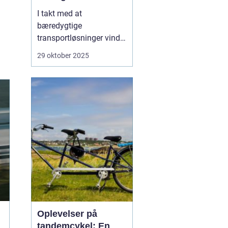
I takt med at
bæredygtige
transportløsninger vinder
frem, ser flere og flere
29 oktober 2025
danskere mod elbiler
som et miljøvenligt
alternativ til
konventionelle biler.
Elbilerne tilbyder ikke
blot en grønnere
køreoplevelse, men o...
Oplevelser på
tandemcykel: En