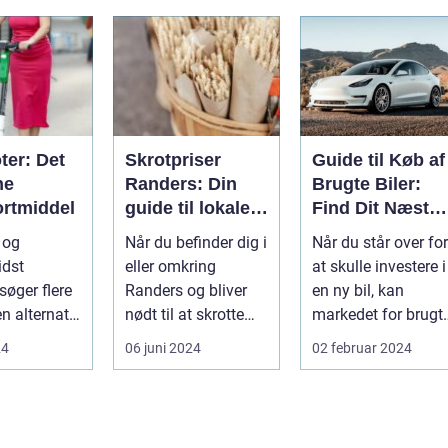
ter: Det
Skrotpriser
Guide til Køb af
ne
Randers: Din
Brugte Biler:
ortmiddel
guide til lokale
Find Dit Næste
muligheder
Køretøj
l og
Når du befinder dig i
Når du står over for
idst
eller omkring
at skulle investere i
søger flere
Randers og bliver
en ny bil, kan
en alternativ
nødt til at skrotte
markedet for brugt
transport.
din bil, gammelt jern
biler v&ae...
24
06 juni 2024
02 februar 2024
...
elle...