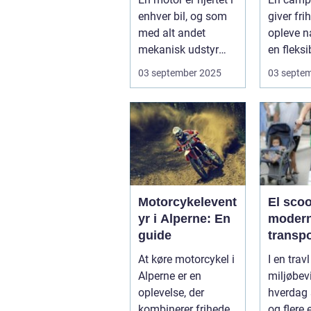
campi
enhver bil, og som
giver frih
med alt andet
opleve n
mekanisk udstyr
en fleksi
kræver den omsorg
komfort
03 september 2025
03 septe
for a...
N...
Motorcykelevent
El scoo
yr i Alperne: En
moder
guide
transp
At køre motorcykel i
I en trav
Alperne er en
miljøbev
oplevelse, der
hverdag 
kombinerer friheden
og flere 