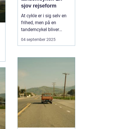
sjov rejseform
At cykle er i sig selv en
frihed, men på en
tandemcykel bliver
oplevelsen noget helt
04 september 2025
særligt. Her handler det
ikke kun om at komme
frem, men om
samarbejde,
kommunikation og
fælles eventyr.
Tandemcyklen har i
mange år vær...