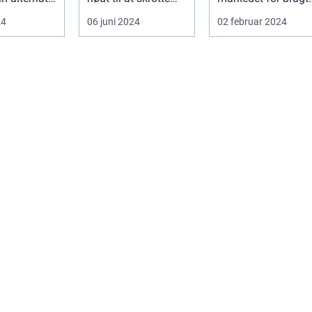
transport.
din bil, gammelt jern
biler v&ae...
24
06 juni 2024
02 februar 2024
...
elle...