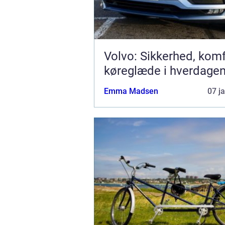
Volvo: Sikkerhed, kom
køreglæde i hverdage
Emma Madsen
07 j