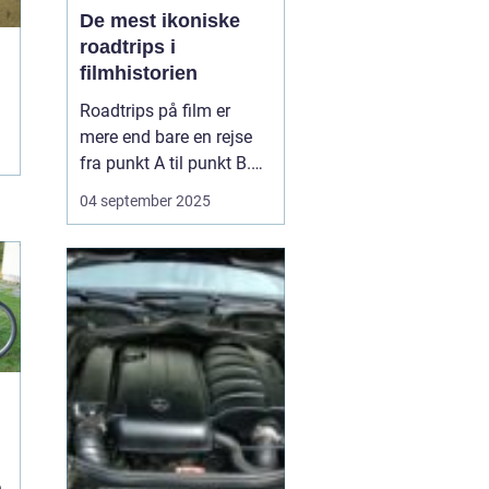
De mest ikoniske
roadtrips i
filmhistorien
Roadtrips på film er
mere end bare en rejse
fra punkt A til punkt B.
De fungerer som en
04 september 2025
ramme for
karakterudvikling,
venskaber, konflikter og
store livsbeslutninger.
Nogle af de mest
ikoniske film i historien
har netop brugt
landevejen som scen...
n