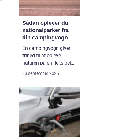
Sådan oplever du
nationalparker fra
din campingvogn
En campingvogn giver
frihed til at opleve
naturen på en fleksibel
og komfortabel måde.
03 september 2025
Når du besøger
nationalparker med
campingvognen, kan du
både have dit eget lille
hjem med og samtidig
være tæt på ...