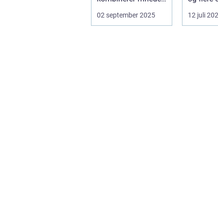
på to hjul med no...
form for 
02 september 2025
12 juli 20
El scooter