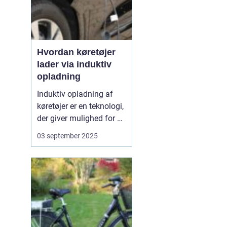
Hvordan køretøjer
lader via induktiv
opladning
Induktiv opladning af
køretøjer er en teknologi,
der giver mulighed for at
oplade uden kabler og
03 september 2025
stik. I stedet sker
opladningen trådløst
gennem
elektromagnetiske felter
mellem en sender i
jorden og en modtager i
bilen. Det...