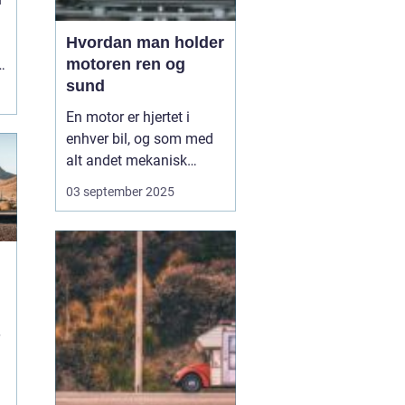
Hvordan man holder
motoren ren og
sund
En motor er hjertet i
enhver bil, og som med
alt andet mekanisk
udstyr kræver den
03 september 2025
omsorg for at fungere
optimalt. Når motoren
holdes ren og sund,
forlænger du ikke kun
dens levetid, men du
sikrer også en mere
effektiv kø...
e