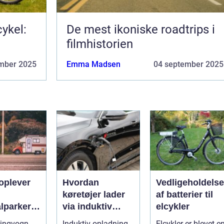
ykel:
De mest ikoniske roadtrips i
filmhistorien
mber 2025
Emma Madsen
04 september 2025
oplever
Hvordan
Vedligeholdelse
køretøjer lader
af batterier til
lparker
via induktiv
elcykler
opladning
ingvogn
Induktiv opladning
Elcykler er blevet e