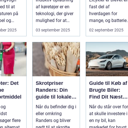
ngvogn
ed til at
af køretøjer er en
fast del af
aturen på
teknologi, der giver
hverdagen for
bel og
mulighed for at
mange, og batteriet
abel måde.
oplade uden...
er selve hjertet i
mber 2025
03 september 2025
02 september 2025
cyklen. Et go...
ter: Det
Skrotpriser
Guide til Køb af
ne
Randers: Din
Brugte Biler:
ortmiddel
guide til lokale
Find Dit Næste
muligheder
Køretøj
l og
Når du befinder dig i
Når du står over for
idst
eller omkring
at skulle investere i
søger flere
Randers og bliver
en ny bil, kan
en alternativ
nødt til at skrotte
markedet for brugt