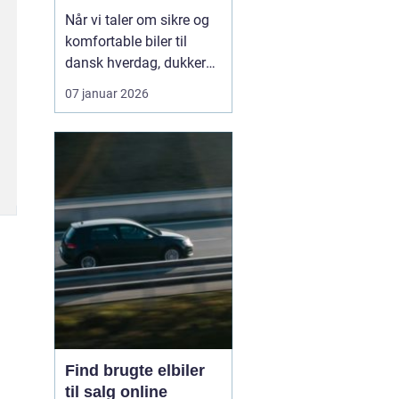
hverdagen
Når vi taler om sikre og
komfortable biler til
dansk hverdag, dukker
Volvo næsten altid op.
07 januar 2026
Bilmærket har i årtier
haft et stærkt ry for
sikkerhed, gennemtænkt
design og langsigtet
holdbarhed. I dag er
fokus udvide...
Find brugte elbiler
til salg online