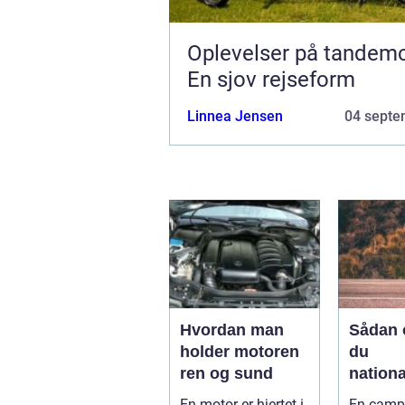
Oplevelser på tandemc
En sjov rejseform
Linnea Jensen
04 septe
Hvordan man
Sådan 
holder motoren
du
ren og sund
nationa
fra din
En motor er hjertet i
En camp