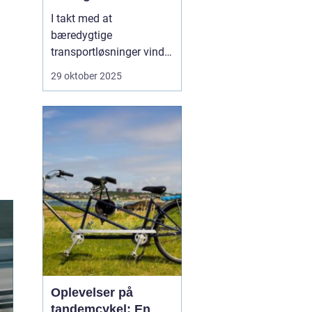
I takt med at
bæredygtige
transportløsninger vinder
frem, ser flere og flere
29 oktober 2025
danskere mod elbiler
som et miljøvenligt
alternativ til
konventionelle biler.
Elbilerne tilbyder ikke
blot en grønnere
køreoplevelse, men o...
Oplevelser på
tandemcykel: En