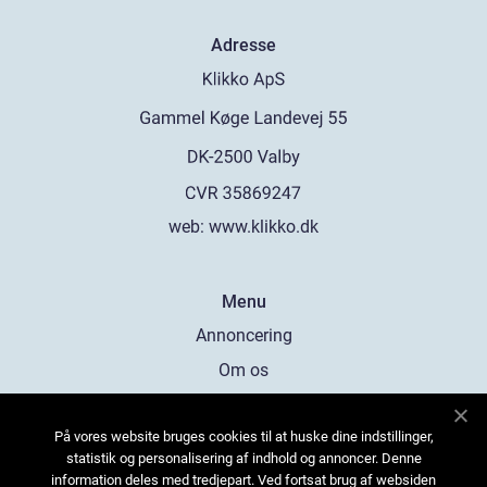
Adresse
web:
www.klikko.dk
Menu
Annoncering
Om os
Cookies
På vores website bruges cookies til at huske dine indstillinger,
Kontakt os
statistik og personalisering af indhold og annoncer. Denne
Sitemap
information deles med tredjepart. Ved fortsat brug af websiden