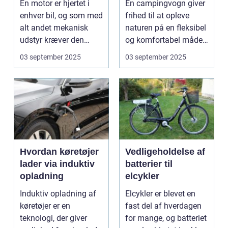
En motor er hjertet i
En campingvogn giver
enhver bil, og som med
frihed til at opleve
alt andet mekanisk
naturen på en fleksibel
udstyr kræver den
og komfortabel måde.
omsorg for a...
N...
03 september 2025
03 september 2025
Hvordan køretøjer
Vedligeholdelse af
lader via induktiv
batterier til
opladning
elcykler
Induktiv opladning af
Elcykler er blevet en
køretøjer er en
fast del af hverdagen
teknologi, der giver
for mange, og batteriet