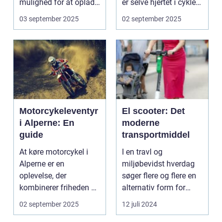
mulighed for at oplade
er selve hjertet i cyklen.
uden...
Et go...
03 september 2025
02 september 2025
Motorcykeleventyr
El scooter: Det
i Alperne: En
moderne
guide
transportmiddel
At køre motorcykel i
I en travl og
Alperne er en
miljøbevidst hverdag
oplevelse, der
søger flere og flere en
kombinerer friheden på
alternativ form for
to hjul med no...
transport. El scooter...
02 september 2025
12 juli 2024