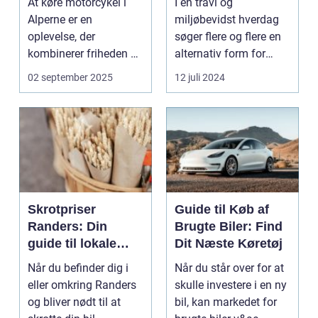
At køre motorcykel i
I en travl og
Alperne er en
miljøbevidst hverdag
oplevelse, der
søger flere og flere en
kombinerer friheden på
alternativ form for
to hjul med no...
transport. El scooter...
02 september 2025
12 juli 2024
Skrotpriser
Guide til Køb af
Randers: Din
Brugte Biler: Find
guide til lokale
Dit Næste Køretøj
muligheder
Når du befinder dig i
Når du står over for at
eller omkring Randers
skulle investere i en ny
og bliver nødt til at
bil, kan markedet for