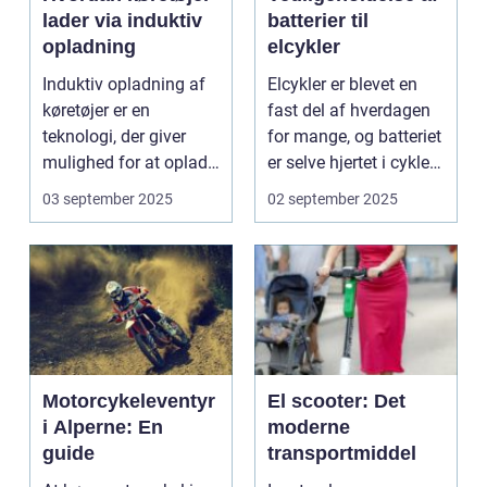
lader via induktiv
batterier til
opladning
elcykler
Induktiv opladning af
Elcykler er blevet en
køretøjer er en
fast del af hverdagen
teknologi, der giver
for mange, og batteriet
mulighed for at oplade
er selve hjertet i cyklen.
uden...
Et go...
03 september 2025
02 september 2025
Motorcykeleventyr
El scooter: Det
i Alperne: En
moderne
guide
transportmiddel