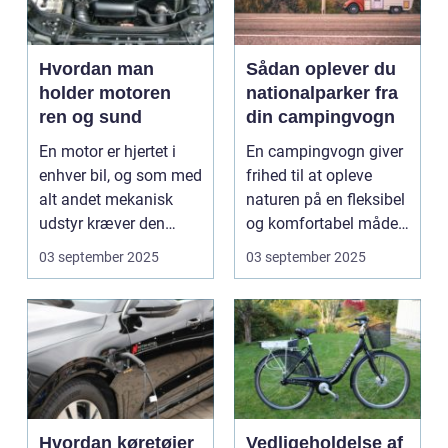
Hvordan man
Sådan oplever du
holder motoren
nationalparker fra
ren og sund
din campingvogn
En motor er hjertet i
En campingvogn giver
enhver bil, og som med
frihed til at opleve
alt andet mekanisk
naturen på en fleksibel
udstyr kræver den
og komfortabel måde.
omsorg for a...
N...
03 september 2025
03 september 2025
Hvordan køretøjer
Vedligeholdelse af