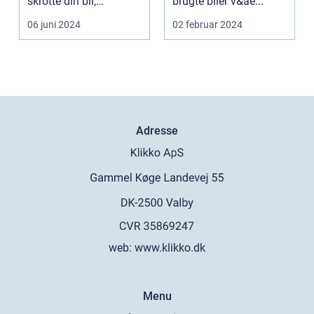
skrotte din bil,
brugte biler v&ae...
gammelt jern elle...
06 juni 2024
02 februar 2024
Adresse
web:
www.klikko.dk
Menu