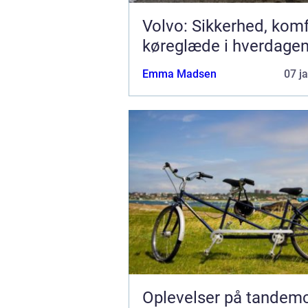
Volvo: Sikkerhed, kom
køreglæde i hverdage
Emma Madsen
07 j
Oplevelser på tandemc