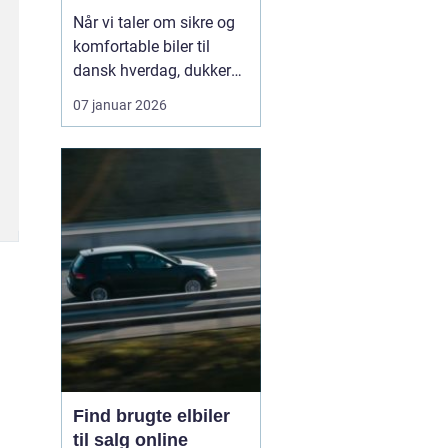
hverdagen
Når vi taler om sikre og
komfortable biler til
dansk hverdag, dukker
Volvo næsten altid op.
07 januar 2026
Bilmærket har i årtier
haft et stærkt ry for
sikkerhed, gennemtænkt
design og langsigtet
holdbarhed. I dag er
fokus udvide...
Find brugte elbiler
til salg online