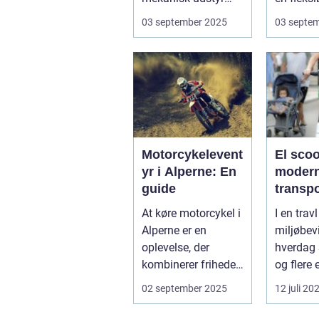
kræver den omsorg
komfort
03 september 2025
03 septe
for a...
N...
Motorcykelevent
El scoo
yr i Alperne: En
moder
guide
transp
At køre motorcykel i
I en trav
Alperne er en
miljøbev
oplevelse, der
hverdag 
kombinerer friheden
og flere 
på to hjul med no...
form for 
02 september 2025
12 juli 20
El scooter