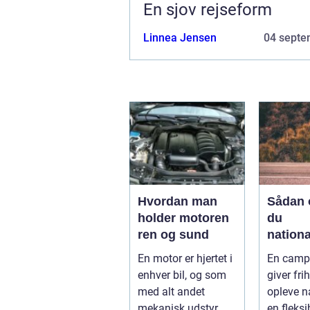
En sjov rejseform
Linnea Jensen
04 septe
Hvordan man
Sådan 
holder motoren
du
ren og sund
nationa
fra din
En motor er hjertet i
En camp
campi
enhver bil, og som
giver frih
med alt andet
opleve n
mekanisk udstyr
en fleksi