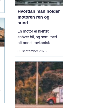
Hvordan man holder
motoren ren og
sund
En motor er hjertet i
enhver bil, og som med
alt andet mekanisk
udstyr kræver den
03 september 2025
omsorg for at fungere
optimalt. Når motoren
holdes ren og sund,
forlænger du ikke kun
dens levetid, men du
sikrer også en mere
effektiv kø...
e