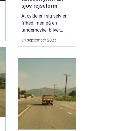
sjov rejseform
At cykle er i sig selv en
frihed, men på en
tandemcykel bliver
oplevelsen noget helt
04 september 2025
særligt. Her handler det
ikke kun om at komme
frem, men om
samarbejde,
kommunikation og
fælles eventyr.
Tandemcyklen har i
mange år vær...