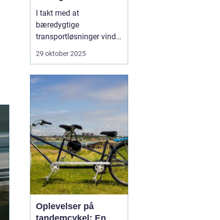
I takt med at
bæredygtige
transportløsninger vinder
frem, ser flere og flere
29 oktober 2025
danskere mod elbiler
som et miljøvenligt
alternativ til
konventionelle biler.
Elbilerne tilbyder ikke
blot en grønnere
køreoplevelse, men o...
Oplevelser på
tandemcykel: En