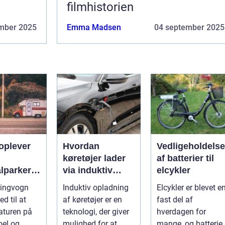
filmhistorien
mber 2025
Emma Madsen
04 september 2025
oplever
Hvordan
Vedligeholdelse
køretøjer lader
af batterier til
lparker
via induktiv
elcykler
opladning
ingvogn
Induktiv opladning
Elcykler er blevet e
ngvogn
ed til at
af køretøjer er en
fast del af
aturen på
teknologi, der giver
hverdagen for
bel og
mulighed for at
mange, og batteriet