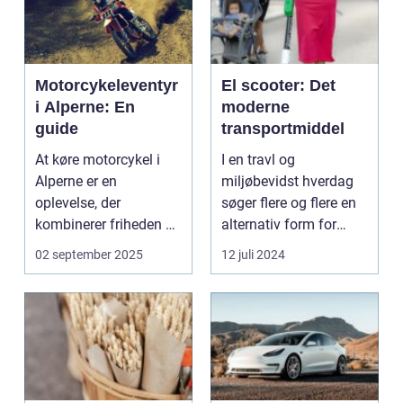
Motorcykeleventyr
El scooter: Det
i Alperne: En
moderne
guide
transportmiddel
At køre motorcykel i
I en travl og
Alperne er en
miljøbevidst hverdag
oplevelse, der
søger flere og flere en
kombinerer friheden på
alternativ form for
to hjul med no...
transport. El scooter...
02 september 2025
12 juli 2024