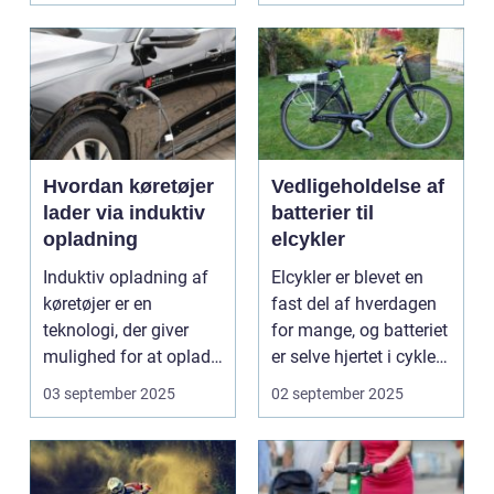
Hvordan køretøjer
Vedligeholdelse af
lader via induktiv
batterier til
opladning
elcykler
Induktiv opladning af
Elcykler er blevet en
køretøjer er en
fast del af hverdagen
teknologi, der giver
for mange, og batteriet
mulighed for at oplade
er selve hjertet i cyklen.
uden...
Et go...
03 september 2025
02 september 2025