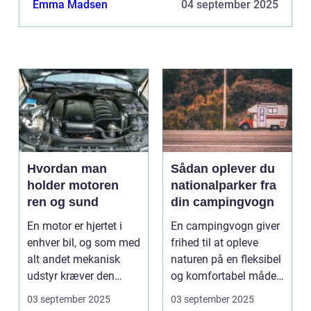
Emma Madsen
04 september 2025
Hvordan man
Sådan oplever du
holder motoren
nationalparker fra
ren og sund
din campingvogn
En motor er hjertet i
En campingvogn giver
enhver bil, og som med
frihed til at opleve
alt andet mekanisk
naturen på en fleksibel
udstyr kræver den
og komfortabel måde.
omsorg for a...
N...
03 september 2025
03 september 2025