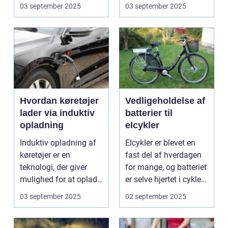
omsorg for a...
N...
03 september 2025
03 september 2025
Hvordan køretøjer
Vedligeholdelse af
lader via induktiv
batterier til
opladning
elcykler
Induktiv opladning af
Elcykler er blevet en
køretøjer er en
fast del af hverdagen
teknologi, der giver
for mange, og batteriet
mulighed for at oplade
er selve hjertet i cyklen.
uden...
Et go...
03 september 2025
02 september 2025