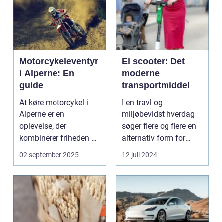
Motorcykeleventyr
El scooter: Det
i Alperne: En
moderne
guide
transportmiddel
At køre motorcykel i
I en travl og
Alperne er en
miljøbevidst hverdag
oplevelse, der
søger flere og flere en
kombinerer friheden på
alternativ form for
to hjul med no...
transport. El scooter...
02 september 2025
12 juli 2024