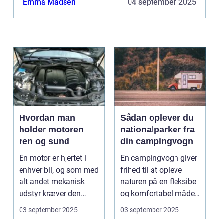
Emma Madsen
04 september 2025
Hvordan man
Sådan oplever du
holder motoren
nationalparker fra
ren og sund
din campingvogn
En motor er hjertet i
En campingvogn giver
enhver bil, og som med
frihed til at opleve
alt andet mekanisk
naturen på en fleksibel
udstyr kræver den
og komfortabel måde.
omsorg for a...
N...
03 september 2025
03 september 2025