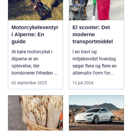
Motorcykeleventyr
El scooter: Det
i Alperne: En
moderne
guide
transportmiddel
At køre motorcykel i
I en travl og
Alperne er en
miljøbevidst hverdag
oplevelse, der
søger flere og flere en
kombinerer friheden på
alternativ form for
to hjul med no...
transport. El scooter...
02 september 2025
12 juli 2024