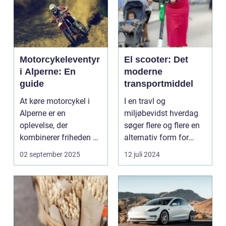
Motorcykeleventyr
El scooter: Det
i Alperne: En
moderne
guide
transportmiddel
At køre motorcykel i
I en travl og
Alperne er en
miljøbevidst hverdag
oplevelse, der
søger flere og flere en
kombinerer friheden på
alternativ form for
to hjul med no...
transport. El scooter...
02 september 2025
12 juli 2024