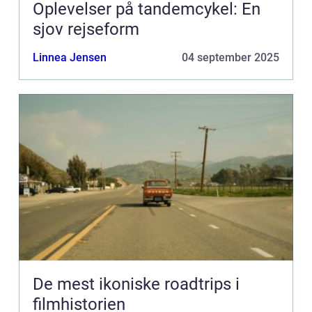
Oplevelser på tandemcykel: En
sjov rejseform
Linnea Jensen
04 september 2025
De mest ikoniske roadtrips i
filmhistorien