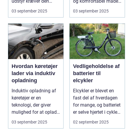
udstyr kræver den
og komfortabel måde.
omsorg for a...
N...
03 september 2025
03 september 2025
Hvordan køretøjer
Vedligeholdelse af
lader via induktiv
batterier til
opladning
elcykler
Induktiv opladning af
Elcykler er blevet en
køretøjer er en
fast del af hverdagen
teknologi, der giver
for mange, og batteriet
mulighed for at oplade
er selve hjertet i cyklen.
uden...
Et go...
03 september 2025
02 september 2025