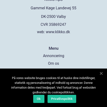
web:
www.klikko.dk
Menu
Annoncering
Om os
Cookies
På vores website bruges cookies til at huske dine indstillinger,
Kontakt os
statistik og personalisering af indhold og annoncer. Denne
Sitemap
information deles med tredjepart. Ved fortsat brug af websiden
godkender du cookiepolitikken.
Ok
Privatlivspolitik