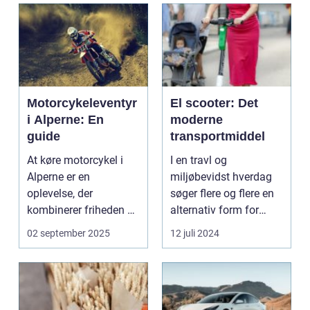
Motorcykeleventyr
El scooter: Det
i Alperne: En
moderne
guide
transportmiddel
At køre motorcykel i
I en travl og
Alperne er en
miljøbevidst hverdag
oplevelse, der
søger flere og flere en
kombinerer friheden på
alternativ form for
to hjul med no...
transport. El scooter...
02 september 2025
12 juli 2024