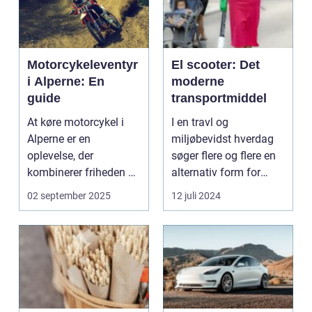
Motorcykeleventyr
El scooter: Det
i Alperne: En
moderne
guide
transportmiddel
At køre motorcykel i
I en travl og
Alperne er en
miljøbevidst hverdag
oplevelse, der
søger flere og flere en
kombinerer friheden på
alternativ form for
to hjul med no...
transport. El scooter...
02 september 2025
12 juli 2024