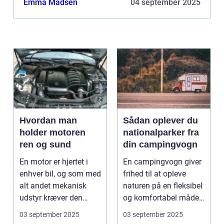
Emma Madsen
04 september 2025
Hvordan man
Sådan oplever du
holder motoren
nationalparker fra
ren og sund
din campingvogn
En motor er hjertet i
En campingvogn giver
enhver bil, og som med
frihed til at opleve
alt andet mekanisk
naturen på en fleksibel
udstyr kræver den
og komfortabel måde.
omsorg for a...
N...
03 september 2025
03 september 2025