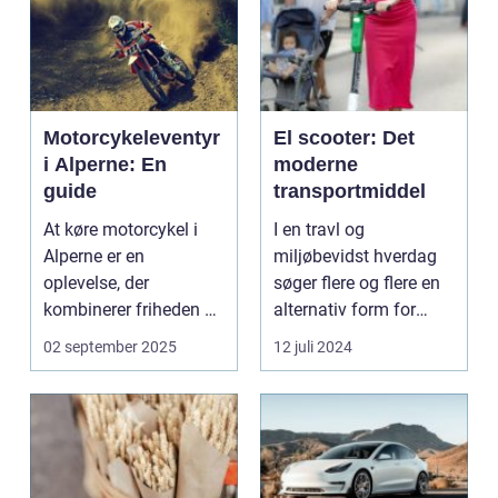
Motorcykeleventyr
El scooter: Det
i Alperne: En
moderne
guide
transportmiddel
At køre motorcykel i
I en travl og
Alperne er en
miljøbevidst hverdag
oplevelse, der
søger flere og flere en
kombinerer friheden på
alternativ form for
to hjul med no...
transport. El scooter...
02 september 2025
12 juli 2024