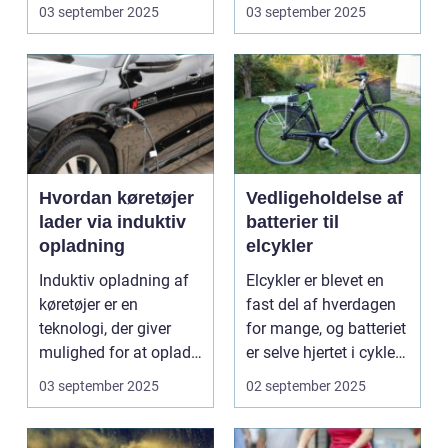
omsorg for a...
N...
03 september 2025
03 september 2025
Hvordan køretøjer
Vedligeholdelse af
lader via induktiv
batterier til
opladning
elcykler
Induktiv opladning af
Elcykler er blevet en
køretøjer er en
fast del af hverdagen
teknologi, der giver
for mange, og batteriet
mulighed for at oplade
er selve hjertet i cyklen.
uden...
Et go...
03 september 2025
02 september 2025