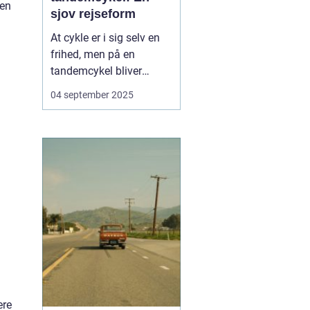
men
sjov rejseform
At cykle er i sig selv en
frihed, men på en
tandemcykel bliver
oplevelsen noget helt
04 september 2025
særligt. Her handler det
ikke kun om at komme
frem, men om
samarbejde,
kommunikation og
fælles eventyr.
Tandemcyklen har i
mange år vær...
ere