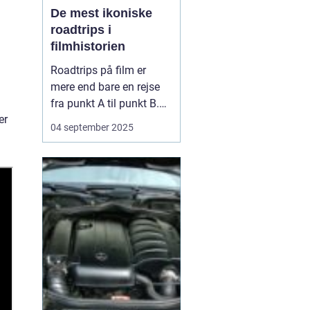
De mest ikoniske
roadtrips i
filmhistorien
Roadtrips på film er
mere end bare en rejse
fra punkt A til punkt B.
er
De fungerer som en
04 september 2025
ramme for
karakterudvikling,
venskaber, konflikter og
store livsbeslutninger.
Nogle af de mest
ikoniske film i historien
har netop brugt
landevejen som scen...