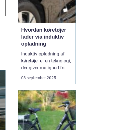
Hvordan køretøjer
lader via induktiv
opladning
Induktiv opladning af
køretøjer er en teknologi,
der giver mulighed for at
oplade uden kabler og
03 september 2025
stik. I stedet sker
opladningen trådløst
gennem
elektromagnetiske felter
mellem en sender i
jorden og en modtager i
bilen. Det...