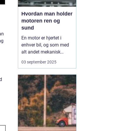
Hvordan man holder
motoren ren og
sund
an
En motor er hjertet i
ng
enhver bil, og som med
alt andet mekanisk
udstyr kræver den
03 september 2025
omsorg for at fungere
optimalt. Når motoren
ud
holdes ren og sund,
forlænger du ikke kun
dens levetid, men du
sikrer også en mere
effektiv kø...