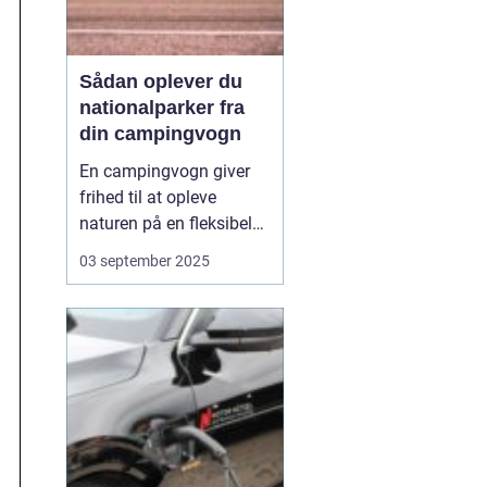
Sådan oplever du
nationalparker fra
din campingvogn
En campingvogn giver
frihed til at opleve
naturen på en fleksibel
og komfortabel måde.
03 september 2025
Når du besøger
nationalparker med
campingvognen, kan du
både have dit eget lille
hjem med og samtidig
være tæt på ...