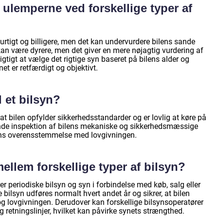
 ulemperne ved forskellige typer af
tigt og billigere, men det kan undervurdere bilens sande
kan være dyrere, men det giver en mere nøjagtig vurdering af
igtigt at vælge det rigtige syn baseret på bilens alder og
net er retfærdigt og objektivt.
 et bilsyn?
 at bilen opfylder sikkerhedsstandarder og er lovlig at køre på
nde inspektion af bilens mekaniske og sikkerhedsmæssige
ens overensstemmelse med lovgivningen.
ellem forskellige typer af bilsyn?
rer periodiske bilsyn og syn i forbindelse med køb, salg eller
e bilsyn udføres normalt hvert andet år og sikrer, at bilen
g lovgivningen. Derudover kan forskellige bilsynsoperatører
g retningslinjer, hvilket kan påvirke synets strængthed.