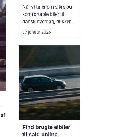
hverdagen
Når vi taler om sikre og
komfortable biler til
dansk hverdag, dukker
Volvo næsten altid op.
07 januar 2026
Bilmærket har i årtier
haft et stærkt ry for
sikkerhed, gennemtænkt
design og langsigtet
holdbarhed. I dag er
fokus udvide...
r
 af
Find brugte elbiler
til salg online