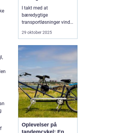
I takt med at
ske
bæredygtige
transportløsninger vinder
frem, ser flere og flere
29 oktober 2025
danskere mod elbiler
som et miljøvenligt
alternativ til
l,
konventionelle biler.
Elbilerne tilbyder ikke
len
blot en grønnere
køreoplevelse, men o...
kan
g
Oplevelser på
f
tandemcykel: En