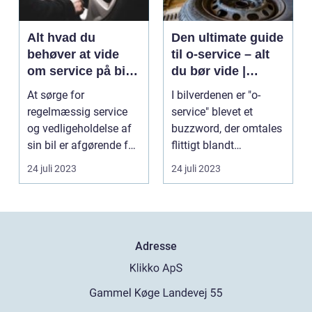
Alt hvad du
Den ultimate guide
behøver at vide
til o-service – alt
om service på bil –
du bør vide |
en omfattende
Online Car
At sørge for
I bilverdenen er "o-
guide
Magazine
regelmæssig service
service" blevet et
og vedligeholdelse af
buzzword, der omtales
sin bil er afgørende for
flittigt blandt
...
bilentusiaster og bilin...
24 juli 2023
24 juli 2023
Adresse