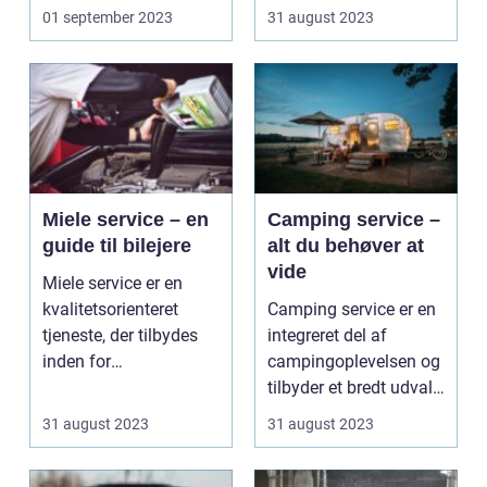
biliste...
anlægge...
01 september 2023
31 august 2023
Miele service – en
Camping service –
guide til bilejere
alt du behøver at
vide
Miele service er en
kvalitetsorienteret
Camping service er en
tjeneste, der tilbydes
integreret del af
inden for
campingoplevelsen og
bilmekanikbranchen.
tilbyder et bredt udvalg
Med fok...
af faciliteter...
31 august 2023
31 august 2023