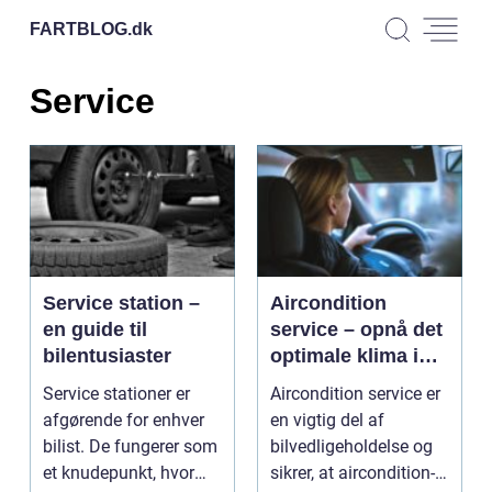
FARTBLOG.
dk
Service
Service station –
Aircondition
en guide til
service – opnå det
bilentusiaster
optimale klima i
din bil
Service stationer er
Aircondition service er
afgørende for enhver
en vigtig del af
bilist. De fungerer som
bilvedligeholdelse og
et knudepunkt, hvor
sikrer, at aircondition-