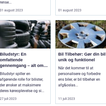
rense...
01 august 2023
01 august 2023
Biludstyr: En
Bil Tilbehør: Gør din bil
omfattende
unik og funktionel
gennemgang – alt om
Når det kommer til at
typer, popularitet og
Biludstyr spiller en
personalisere og forbedre
fordele
afgørende rolle for bilister,
ens biler, er bil tilbehør en
der ønsker at maksimere
afg&oslas...
deres køreoplevelse og si...
27 juli 2023
11 juli 2023